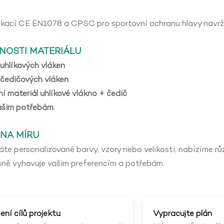
fikací CE EN1078 a CPSC pro sportovní ochranu hlavy navržen
NOSTI MATERIÁLU
 uhlíkových vláken
 čedičových vláken
 materiál uhlíkové vlákno + čedič
ašim potřebám.
 NA MÍRU
áte personalizované barvy, vzory nebo velikosti, nabízíme růz
sně vyhovuje vašim preferencím a potřebám.
ní cílů projektu
Vypracujte plán