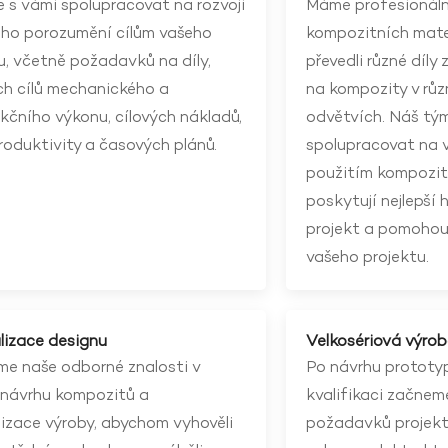
s vámi spolupracovat na rozvoji
Máme profesionáln
ho porozumění cílům vašeho
kompozitních mate
u, včetně požadavků na díly,
převedli různé díly
ch cílů mechanického a
na kompozity v rů
kčního výkonu, cílových nákladů,
odvětvích. Náš tý
roduktivity a časových plánů.
spolupracovat na v
použitím kompozitn
poskytují nejlepší
projekt a pomohou
vašeho projektu.
lizace designu
Velkosériová výro
me naše odborné znalosti v
Po návrhu prototyp
 návrhu kompozitů a
kvalifikaci začnem
izace výroby, abychom vyhověli
požadavků projektu