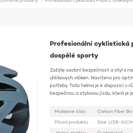
ochranné produkty
/
Profesionální Cyklistická Přilba Z Uhlíkový
Profesionální cyklistická 
dospělé sporty
Zažijte osobní bezpečnost a styl s naš
uhlíkových vláken. Navrženo pro optim
potřeby. Tato helma je k dispozici v 
bezpečnou a stylovou jízdu, která je
Modelové číslo :
Carbon Fiber Bic
Původ produktu :
Size: L(58-61CM
Jméno značky :
Customized