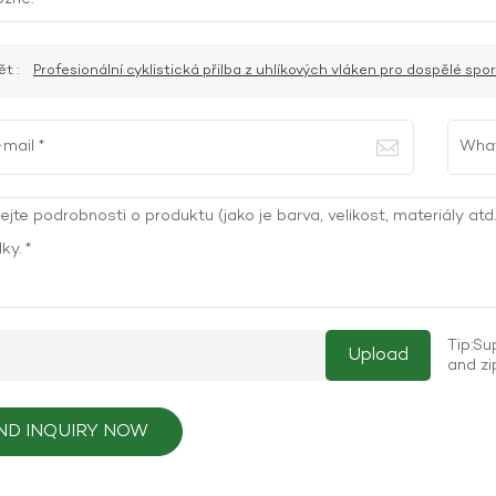
t :
Profesionální cyklistická přilba z uhlíkových vláken pro dospělé spo
Tip:Sup
and zi
ND INQUIRY NOW