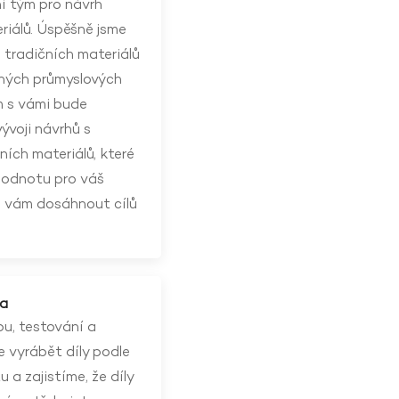
í tým pro návrh
riálů. Úspěšně jsme
 z tradičních materiálů
zných průmyslových
m s vámi bude
ývoji návrhů s
ích materiálů, které
 hodnotu pro váš
 vám dosáhnout cílů
ba
u, testování a
e vyrábět díly podle
 a zajistíme, že díly