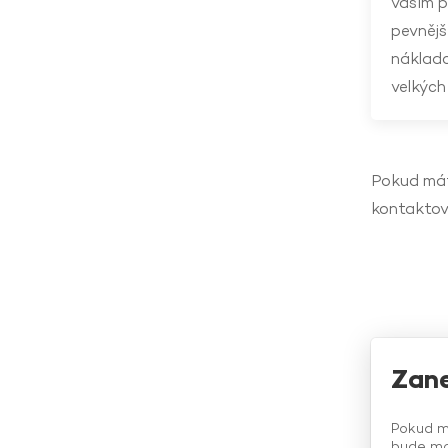
vašim p
pevnější
náklado
velkých
Pokud mát
kontaktov
Zan
Pokud m
bude mo