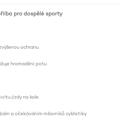
řilba pro dospělé sporty
 zvýšenou ochranu.
nižuje hromadění potu.
vitu jízdy na kole.
řebám a očekáváním milovníků cyklistiky.