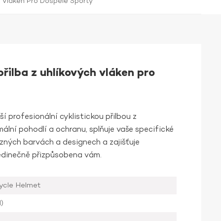
ch Vláken Pro Dospělé Sporty
přilba z uhlíkových vláken pro
í profesionální cyklistickou přilbou z
ální pohodlí a ochranu, splňuje vaše specifické
různých barvách a designech a zajišťuje
 jedinečně přizpůsobena vám.
ycle Helmet
)