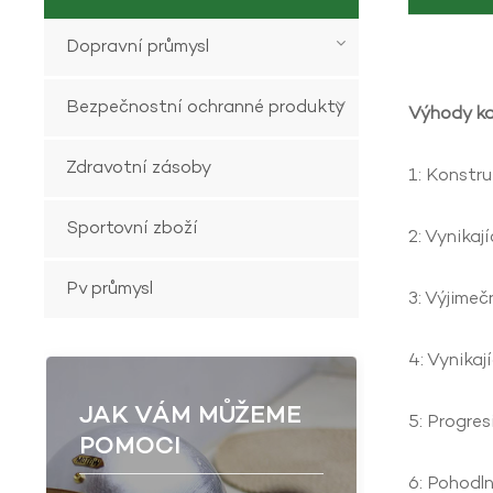
Dopravní průmysl
Bezpečnostní ochranné produkty
Výhody kar
Zdravotní zásoby
1: Konstru
Sportovní zboží
2: Vynikaj
Pv průmysl
3: Výjimeč
4: Vynikaj
JAK VÁM MŮŽEME
5: Progres
POMOCI
6: Pohodln