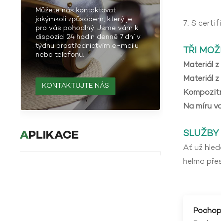
Můžete nás kontaktovat
jakýmkoli způsobem, který je
7: S certi
pro vás pohodlný. Jsme vám k
dispozici 24 hodin denně 7 dní v
týdnu prostřednictvím e-mailu
TŘI MOŽ
nebo telefonu.
Materiál z
Materiál z
KONTAKTUJTE NÁS
Kompozitní
Na míru v
SLUŽBY
APLIKACE
Ať už hled
helma pře
Aplikace čedičových
vláken v dopravním
průmyslu
UKÁZAT VÍCE
Pochope
Aplikace čedičového
vlákna v průmyslu