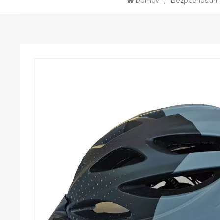
Domov
/
Bezpečnostní 