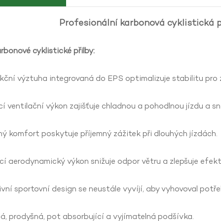
Profesionální karbonová cyklistická p
bonové cyklistické přilby:
kční výztuha integrovaná do EPS optimalizuje stabilitu pro
ící ventilační výkon zajišťuje chladnou a pohodlnou jízdu a s
ný komfort poskytuje příjemný zážitek při dlouhých jízdách.
ící aerodynamický výkon snižuje odpor větru a zlepšuje efekti
ivní sportovní design se neustále vyvíjí, aby vyhovoval pot
á, prodyšná, pot absorbující a vyjímatelná podšívka.