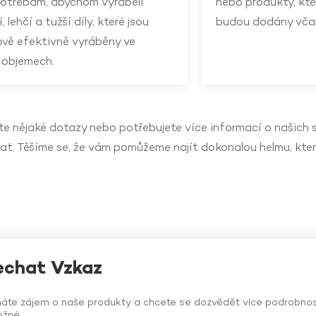
otřebám, abychom vyráběli
nebo produkty, kte
, lehčí a tužší díly, které jsou
budou dodány včas 
vě efektivně vyráběny ve
 objemech.
e nějaké dotazy nebo potřebujete více informací o našich s
at. Těšíme se, že vám pomůžeme najít dokonalou helmu, kter
echat Vzkaz
áte zájem o naše produkty a chcete se dozvědět více podrobnost
žné.