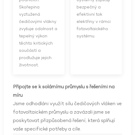
podnicích.
systémy zajišťují
Skořepina
bezpečný a
vyztužená
efektivní tok
čedičovými vlákny
elektřiny v rámci
zvyšuje odolnost a
fotovoltaického
tepelný výkon
systému.
těchto kritických
součástí a
prodlužuje jejich
životnost.
Připojte se k solárnímu průmyslu s řešeními na
míru
Jsme odhodláni využít sílu čedičových vláken ve
fotovoltaickém průmyslu a zavázali jsme se
poskytovat přizpůsobená řešení, která splňují
vaše specifické potřeby a cíle.