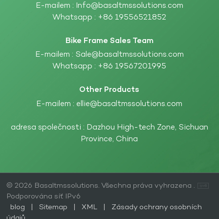
E-mailem :
Info@basaltmssolutions.com
Whatsapp :
+86 19556521852
Bike Frame Sales Team
E-mailem :
Sale@basaltmssolutions.com
Whatsapp :
+86 19567201995
Other Products
E-mailem :
ellie@basaltmssolutions.com
adresa společnosti : Dazhou High-tech Zone, Sichuan
Province, China
© 2026 Basaltmssolutions. Všechna práva vyhrazena .
Podporována síť IPv6
blog
|
Sitemap
|
XML
|
Zásady ochrany osobních
údajů