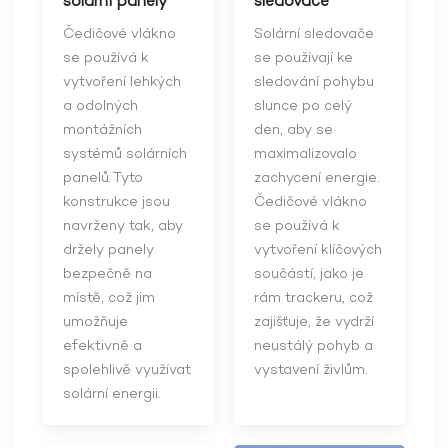
solární panely
sledovače
Čedičové vlákno
Solární sledovače
se používá k
se používají ke
vytvoření lehkých
sledování pohybu
a odolných
slunce po celý
montážních
den, aby se
systémů solárních
maximalizovalo
panelů. Tyto
zachycení energie.
konstrukce jsou
Čedičové vlákno
navrženy tak, aby
se používá k
držely panely
vytvoření klíčových
bezpečně na
součástí, jako je
místě, což jim
rám trackeru, což
umožňuje
zajišťuje, že vydrží
efektivně a
neustálý pohyb a
spolehlivě využívat
vystavení živlům.
solární energii.