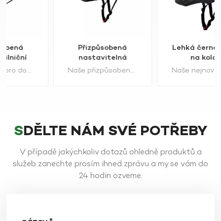
Přizpůsobená
Lehká černá přilba
nastavitelná
na kolo s
cyklistická přilba
velkoobchodní
Naše přizpůsobená nastavitelná cyklistická přilba s integrovanou výztuhou v EPS zajišťuje optimalizovanou stabilitu a zvýšenou bezpečnost. Přilba upřednostňuje pohodlí s ergonomickým polstrováním a nastavitelnými popruhy, které zajišťují přiléhavé přizpůsobení vašim preferencím.
Naše nejnovější designová lehká černá cyklistická přilba se schválením CE! Tato elegantní helma, vytvořená pro muže i ženy, kombinuje špičkový styl s certifikovanou bezpečností. Díky nastavitelným popruhům, ventilaci a lehké konstrukci nabízí pohodlí a ochranu pro jezdce všech věkových kategorií.
Bezpečnostní přilba
certifikací CE
se zadním světlem
SDĚLTE NÁM SVÉ POTŘEBY
V případě jakýchkoliv dotazů ohledně produktů a
služeb zanechte prosím ihned zprávu a my se vám do
ZJISTĚTE VÍCE
ZJISTĚTE VÍCE
24 hodin ozveme.