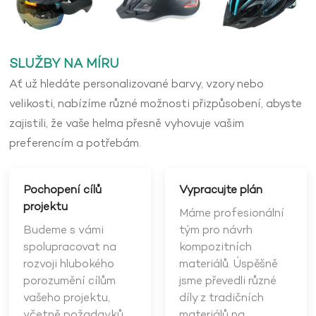
SLUŽBY NA MÍRU
Ať už hledáte personalizované barvy, vzory nebo
velikosti, nabízíme různé možnosti přizpůsobení, abyste
zajistili, že vaše helma přesně vyhovuje vašim
preferencím a potřebám.
Pochopení cílů
Vypracujte plán
projektu
Máme profesionální
Budeme s vámi
tým pro návrh
spolupracovat na
kompozitních
rozvoji hlubokého
materiálů. Úspěšně
porozumění cílům
jsme převedli různé
vašeho projektu,
díly z tradičních
včetně požadavků
materiálů na