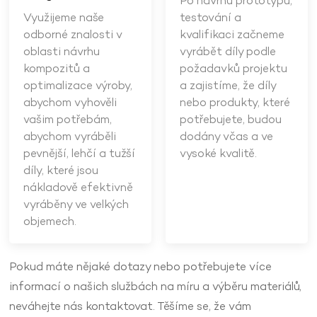
Po návrhu prototypu,
Využijeme naše
testování a
odborné znalosti v
kvalifikaci začneme
oblasti návrhu
vyrábět díly podle
kompozitů a
požadavků projektu
optimalizace výroby,
a zajistíme, že díly
abychom vyhověli
nebo produkty, které
vašim potřebám,
potřebujete, budou
abychom vyráběli
dodány včas a ve
pevnější, lehčí a tužší
vysoké kvalitě.
díly, které jsou
nákladově efektivně
vyráběny ve velkých
objemech.
Pokud máte nějaké dotazy nebo potřebujete více
informací o našich službách na míru a výběru materiálů,
neváhejte nás kontaktovat. Těšíme se, že vám