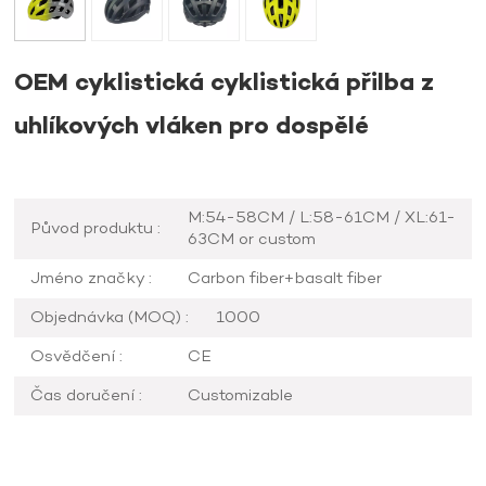
OEM cyklistická cyklistická přilba z
uhlíkových vláken pro dospělé
M:54-58CM / L:58-61CM / XL:61-
Původ produktu :
63CM or custom
Jméno značky :
Carbon fiber+basalt fiber
Objednávka (MOQ) :
1000
Osvědčení :
CE
Čas doručení :
Customizable