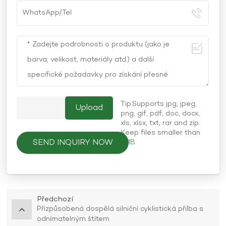
Tip:Supports jpg, jpeg,
png, gif, pdf, doc, docx,
xls, xlsx, txt, rar and zip.
Keep files smaller than
SEND INQUIRY NOW
5MB
Předchozí
Přizpůsobená dospělá silniční cyklistická přilba s
odnímatelným štítem