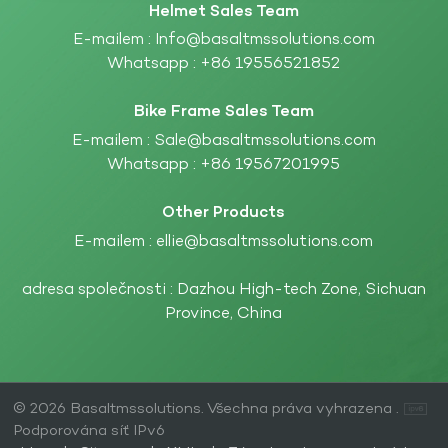
Helmet Sales Team
E-mailem :
Info@basaltmssolutions.com
Whatsapp :
+86 19556521852
Bike Frame Sales Team
E-mailem :
Sale@basaltmssolutions.com
Whatsapp :
+86 19567201995
Other Products
E-mailem :
ellie@basaltmssolutions.com
adresa společnosti : Dazhou High-tech Zone, Sichuan
Province, China
© 2026 Basaltmssolutions. Všechna práva vyhrazena .
Podporována síť IPv6