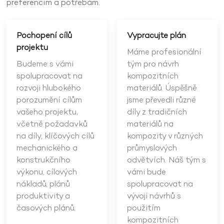
preferencím a potřebám.
Pochopení cílů
Vypracujte plán
projektu
Máme profesionální
Budeme s vámi
tým pro návrh
spolupracovat na
kompozitních
rozvoji hlubokého
materiálů. Úspěšně
porozumění cílům
jsme převedli různé
vašeho projektu,
díly z tradičních
včetně požadavků
materiálů na
na díly, klíčových cílů
kompozity v různých
mechanického a
průmyslových
konstrukčního
odvětvích. Náš tým s
výkonu, cílových
vámi bude
nákladů, plánů
spolupracovat na
produktivity a
vývoji návrhů s
časových plánů.
použitím
kompozitních