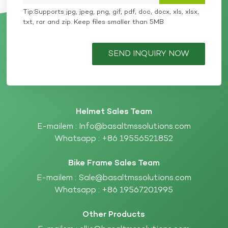
Tip:Supports jpg, jpeg, png, gif, pdf, doc, docx, xls, xlsx,
txt, rar and zip. Keep files smaller than 5MB
SEND INQUIRY NOW
Helmet Sales Team
E-mailem :
Info@basaltmssolutions.com
Whatsapp :
+86 19556521852
Bike Frame Sales Team
E-mailem :
Sale@basaltmssolutions.com
Whatsapp :
+86 19567201995
Other Products