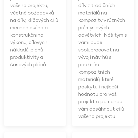
vašeho projektu,
díly z tradičních
včetně požadavků
materiálů na
na díly, klíčových cílů
kompozity v různých
mechanického a
průmyslových
konstrukčního
odvětvích. Náš tým s
výkonu, cílových
vámi bude
nákladů, plánů
spolupracovat na
produktivity a
vývoji návrhů s
časových plánů.
použitím
kompozitních
materiálů, které
poskytují nejlepší
hodnotu pro váš
projekt a pomohou
vám dosáhnout cílů
vašeho projektu.