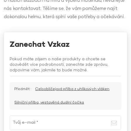
o našich službách na míru a výběru materiálů, neváhejte
nás kontaktovat. Těšíme se, že vám pomůžeme najít
dokonalou helmu, která splní vaše potřeby a očekávání.
Zanechat Vzkaz
Pokud máte zájem o naše produkty a chcete se
dozvědět více podrobností, zanechte zde zprávu,
odpovíme vám, jakmile to bude možné.
Předmět :
Celoobličejová přilba z uhlíkových vláken
Silniční přilba, vestavěná duální čočka