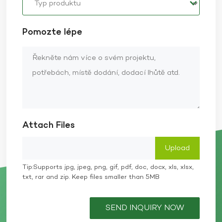
Pomozte lépe
Attach Files
Tip:Supports jpg, jpeg, png, gif, pdf, doc, docx, xls, xlsx,
txt, rar and zip. Keep files smaller than 5MB
SEND INQUIRY NOW