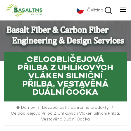
Čeština
CELOOBLIČEJOVÁ
PŘILBA Z UHLÍKOVÝCH
VLÁKEN SILNIČNÍ
PŘILBA, VESTAVĚNÁ
DUÁLNÍ ČOČKA
Domov
/
Bezpečnostní ochranné produkty
/
Celoobličejová Přilba Z Uhlíkových Vláken Silniční Přilba,
Vestavěná Duální Čočka