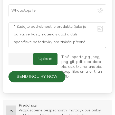
Tip:Supports jpg, jpeg,
png, gif, pdf, doc, docx,
xls, xlsx, txt, rar and zip.
Keep files smaller than
SEND INQUIRY NOW
5MB
Předchozí
Přizpůsobené bezpečnostní motocyklové přilby