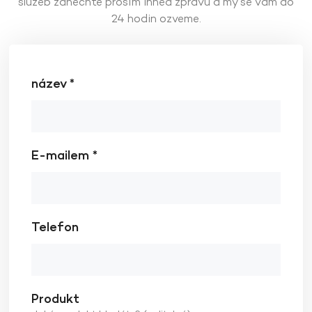
služeb zanechte prosím ihned zprávu a my se vám do
ZJISTĚTE VÍCE
ZJISTĚTE VÍCE
24 hodin ozveme.
název *
E-mailem *
Telefon
Produkt