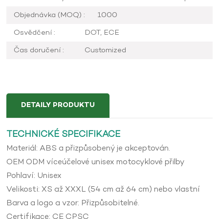
Objednávka (MOQ) :
1000
Osvědčení :
DOT, ECE
Čas doručení :
Customized
DETAILY PRODUKTU
TECHNICKÉ SPECIFIKACE
Materiál: ABS a přizpůsobený je akceptován.
OEM ODM víceúčelové unisex motocyklové přilby
Pohlaví: Unisex
Velikosti: XS až XXXL (54 cm až 64 cm) nebo vlastní
Barva a logo a vzor: Přizpůsobitelné.
Certifikace: CE CPSC