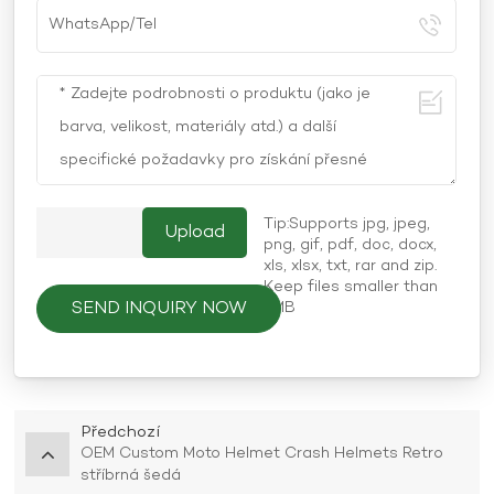
Tip:Supports jpg, jpeg,
png, gif, pdf, doc, docx,
xls, xlsx, txt, rar and zip.
Keep files smaller than
SEND INQUIRY NOW
5MB
Předchozí
OEM Custom Moto Helmet Crash Helmets Retro
stříbrná šedá