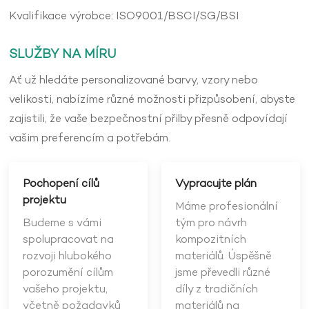
Kvalifikace výrobce: ISO9001/BSCI/SG/BSI
SLUŽBY NA MÍRU
Ať už hledáte personalizované barvy, vzory nebo
velikosti, nabízíme různé možnosti přizpůsobení, abyste
zajistili, že vaše bezpečnostní přilby přesně odpovídají
vašim preferencím a potřebám.
Pochopení cílů
Vypracujte plán
projektu
Máme profesionální
Budeme s vámi
tým pro návrh
spolupracovat na
kompozitních
rozvoji hlubokého
materiálů. Úspěšně
porozumění cílům
jsme převedli různé
vašeho projektu,
díly z tradičních
včetně požadavků
materiálů na