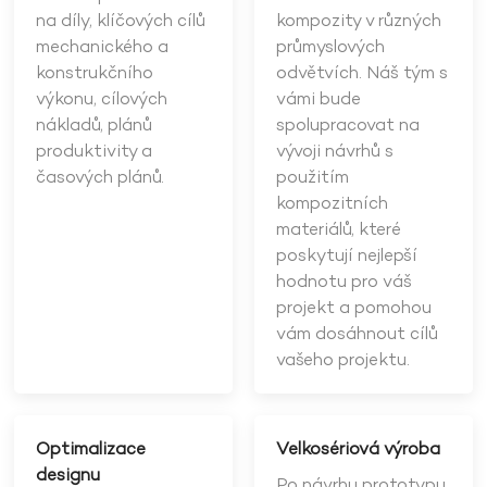
na díly, klíčových cílů
kompozity v různých
mechanického a
průmyslových
konstrukčního
odvětvích. Náš tým s
výkonu, cílových
vámi bude
nákladů, plánů
spolupracovat na
produktivity a
vývoji návrhů s
časových plánů.
použitím
kompozitních
materiálů, které
poskytují nejlepší
hodnotu pro váš
projekt a pomohou
vám dosáhnout cílů
vašeho projektu.
Optimalizace
Velkosériová výroba
designu
Po návrhu prototypu,