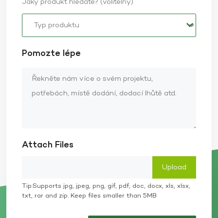
Jaký produkt hledáte? (volitelný)
Pomozte lépe
Attach Files
Tip:Supports jpg, jpeg, png, gif, pdf, doc, docx, xls, xlsx,
txt, rar and zip. Keep files smaller than 5MB