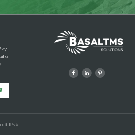
rávy
il a
o
 síť IPv6