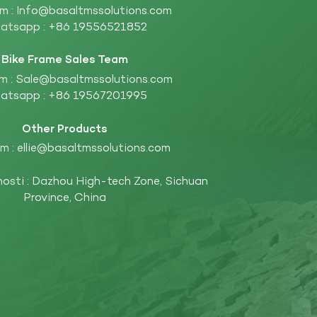
m :
Info@basaltmssolutions.com
atsapp :
+86 19556521852
Bike Frame Sales Team
m :
Sale@basaltmssolutions.com
atsapp :
+86 19567201995
Other Products
m :
ellie@basaltmssolutions.com
nosti : Dazhou High-tech Zone, Sichuan
Province, China