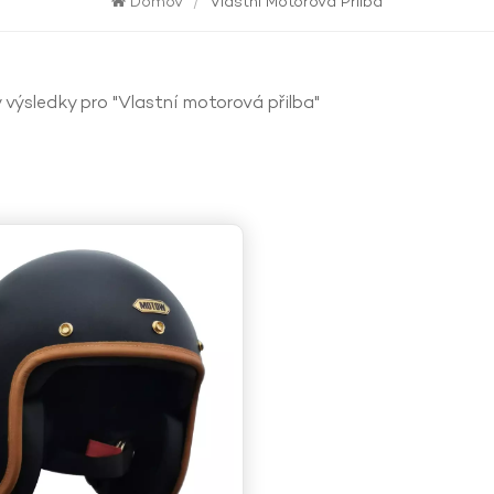
Domov
/
Vlastní Motorová Přilba
 výsledky pro "Vlastní motorová přilba"