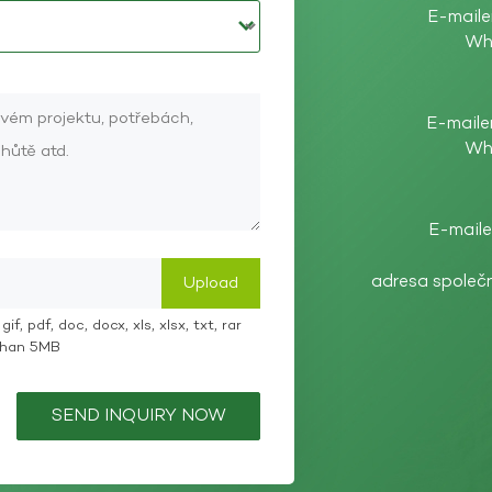
E-maile
Wh
E-maile
Wh
E-maile
adresa společ
if, pdf, doc, docx, xls, xlsx, txt, rar
 than 5MB
SEND INQUIRY NOW