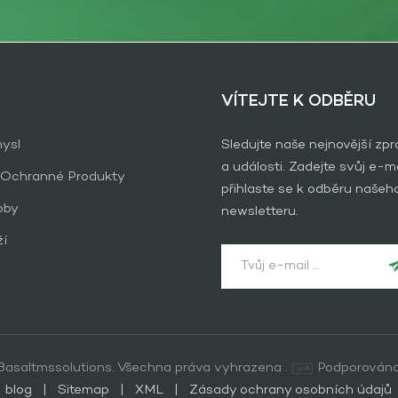
VÍTEJTE K ODBĚRU
ysl
Sledujte naše nejnovější zp
a události. Zadejte svůj e-ma
 Ochranné Produkty
přihlaste se k odběru našeh
oby
newsletteru.
ží
asaltmssolutions. Všechna práva vyhrazena .
Podporována
blog
|
Sitemap
|
XML
|
Zásady ochrany osobních údajů