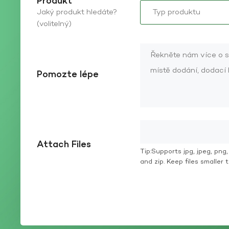
Produkt
Jaký produkt hledáte?
(volitelný)
Pomozte lépe
Attach Files
Tip:Supports jpg, jpeg, png, g
and zip. Keep files smaller