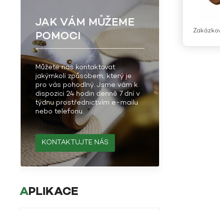
JAK VÁM MŮŽEME
Zakázkov
POMOCI
Můžete nás kontaktovat
jakýmkoli způsobem, který je
pro vás pohodlný. Jsme vám k
dispozici 24 hodin denně 7 dní v
týdnu prostřednictvím e-mailu
nebo telefonu.
KONTAKTUJTE NÁS
APLIKACE
Aplikace čedičových