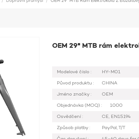
/
Dopravní průmysl
/
OEM 29" MTB Rám Elektrokola Z Bazaltov
OEM 29" MTB rám elektrok
Modelové číslo :
HY-M01
Původ produktu :
CHINA
Jméno značky :
OEM
Objednávka (MOQ) :
1000
Osvědčení :
CE, EN15194
Způsob platby :
PayPal, T/T
Čas doručení :
45-60 days for 