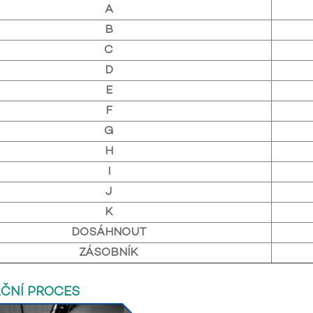
A
B
C
D
E
F
G
H
I
J
K
DOSÁHNOUT
ZÁSOBNÍK
ČNÍ PROCES