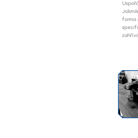
Uspořá
Jakmil
forma 
specif
zahřívá