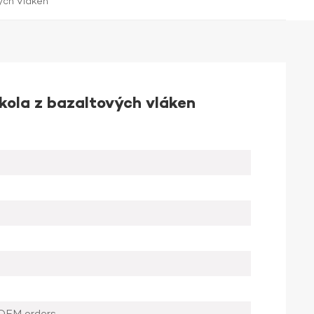
ých Vláken
ola z bazaltových vláken
OEM orders