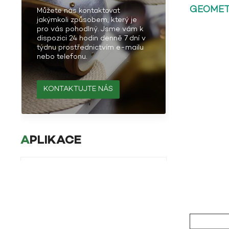
GEOMET
Můžete nás kontaktovat
jakýmkoli způsobem, který je
pro vás pohodlný. Jsme vám k
dispozici 24 hodin denně 7 dní v
týdnu prostřednictvím e-mailu
nebo telefonu.
KONTAKTUJTE NÁS
APLIKACE
Aplikace čedičových
vláken v dopravním
průmyslu
UKÁZAT VÍCE
Aplikace čedičového
vlákna v průmyslu