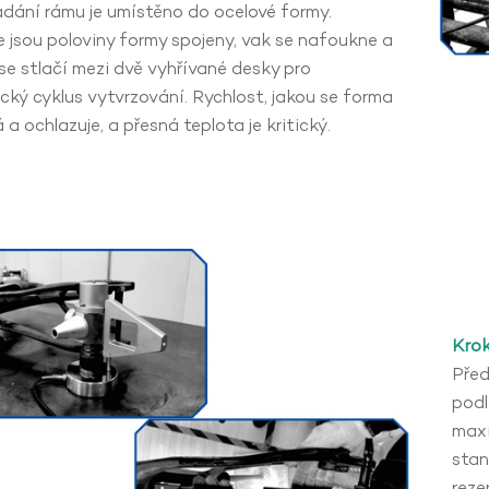
dání rámu je umístěno do ocelové formy.
e jsou poloviny formy spojeny, vak se nafoukne a
se stlačí mezi dvě vyhřívané desky pro
ický cyklus vytvrzování. Rychlost, jakou se forma
 a ochlazuje, a přesná teplota je kritický.
Krok
Před
podl
maxi
stan
reze