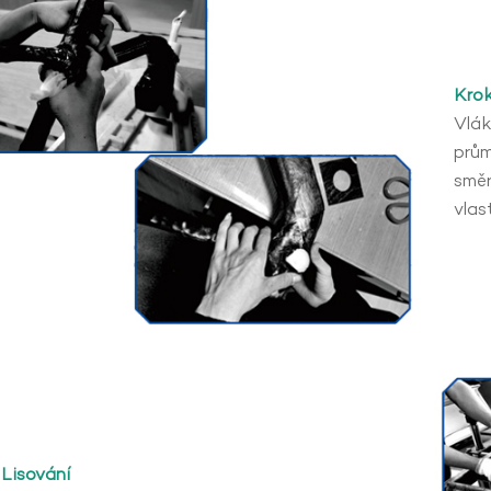
Krok
Vlák
prům
směr
vlas
 Lisování