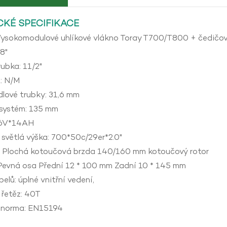
CKÉ SPECIFIKACE
 Vysokomodulové uhlíkové vlákno Toray T700/T800 + čedičo
18"
ubka: 11/2"
: N/M
dlové trubky: 31,6 mm
systém: 135 mm
36V*14AH
 světlá výška: 700*50c/29er*2.0"
: Plochá kotoučová brzda 140/160 mm kotoučový rotor
Pevná osa Přední 12 * 100 mm Zadní 10 * 145 mm
elů: úplné vnitřní vedení,
 řetěz: 40T
 norma: EN15194