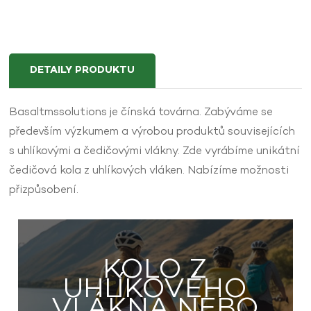
DETAILY PRODUKTU
Basaltmssolutions je čínská továrna. Zabýváme se
především výzkumem a výrobou produktů souvisejících
s uhlíkovými a čedičovými vlákny. Zde vyrábíme unikátní
čedičová kola z uhlíkových vláken. Nabízíme možnosti
přizpůsobení.
KOLO Z
UHLÍKOVÉHO
VLÁKNA NEBO