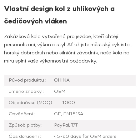
Vlastní design kol z uhlíkových a
čedičových vláken
Zakázková kola vytvořená pro jezdce, kteří chtějí
personalizaci, výkon a styl. Ať už jste městský cyklista,
horský dobrodruh nebo silniční závodník, naše kola na
míru splní vaše výkonnostní požadavky.
Původ produktu :
CHINA
Jméno značky :
OEM
Objednávka (MOQ) :
1000
Osvědčení :
CE, EN15194
Způsob platby :
PayPal, T/T
Čas doručení :
45-60 days for OEM orders