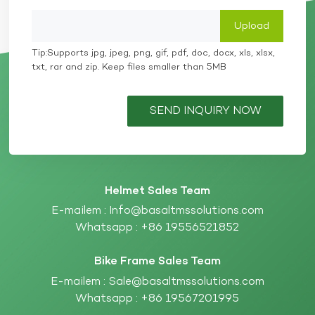
Tip:Supports jpg, jpeg, png, gif, pdf, doc, docx, xls, xlsx,
txt, rar and zip. Keep files smaller than 5MB
SEND INQUIRY NOW
Helmet Sales Team
E-mailem :
Info@basaltmssolutions.com
Whatsapp :
+86 19556521852
Bike Frame Sales Team
E-mailem :
Sale@basaltmssolutions.com
Whatsapp :
+86 19567201995