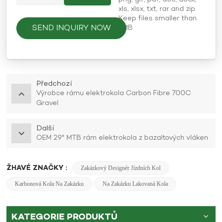
xls, xlsx, txt, rar and zip.
Keep files smaller than
SEND INQUIRY NOW
5MB
Předchozí
Výrobce rámu elektrokola Carbon Fibre 700C
Gravel
Další
OEM 29" MTB rám elektrokola z bazaltových vláken
ŽHAVÉ ZNAČKY :
Zakázkový Designér Jízdních Kol
Karbonová Kola Na Zakázku
Na Zakázku Lakovaná Kola
KATEGORIE PRODUKTŮ