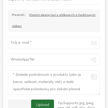
Předmět :
Vlastní design kol z uhlíkových a čedičových
vláken
Tip:Supports jpg, jpeg,
png, gif, pdf, doc, docx,