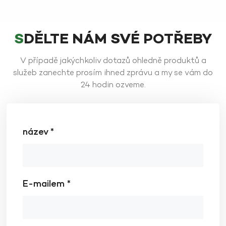
SDĚLTE NÁM SVÉ POTŘEBY
V případě jakýchkoliv dotazů ohledně produktů a
ZJISTĚTE VÍCE
služeb zanechte prosím ihned zprávu a my se vám do
ZJISTĚTE VÍCE
24 hodin ozveme.
název *
E-mailem *