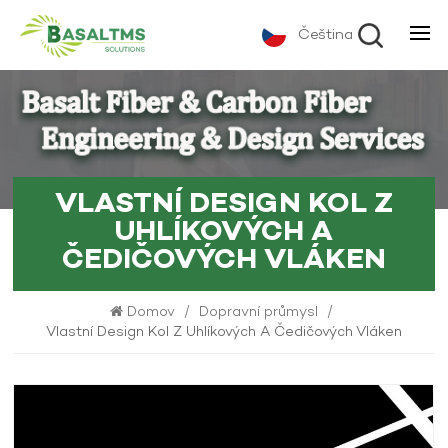
Čeština
VLASTNÍ DESIGN KOL Z
UHLÍKOVÝCH A
ČEDIČOVÝCH VLÁKEN
Domov
/
Dopravní průmysl
/
Vlastní Design Kol Z Uhlíkových A Čedičových Vláken