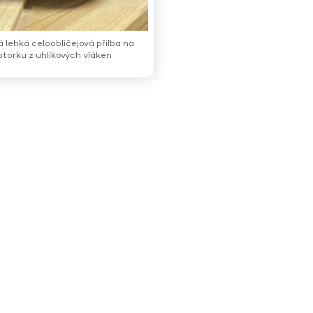
á lehká celoobličejová přilba na
torku z uhlíkových vláken