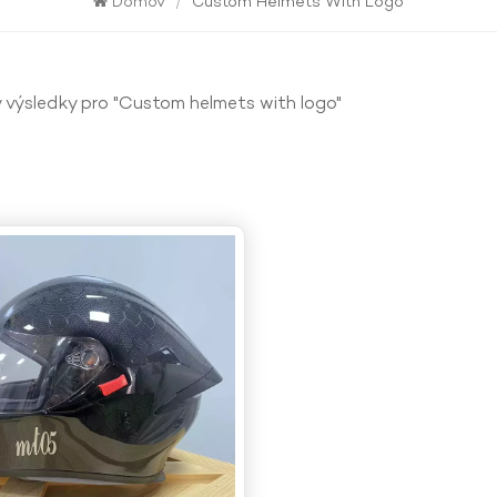
Domov
/
Custom Helmets With Logo
 výsledky pro "Custom helmets with logo"