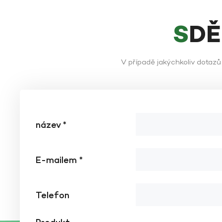
vláken v dopravním
průmyslu
UKÁZAT VÍCE
SD
Aplikace čedičového
vlákna v průmyslu
bezpečnostních
V případě jakýchkoliv dotaz
UKÁZAT VÍCE
ochranných zařízení
Aplikace čedičového
vlákna v lékařských
zařízeních
UKÁZAT VÍCE
název *
Aplikace čedičového
vlákna ve
E-mailem *
sportovním vybavení
UKÁZAT VÍCE
Telefon
Aplikace čedičového
vlákna ve
fotovoltaickém
UKÁZAT VÍCE
průmyslu