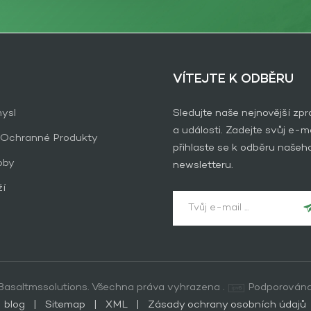
VÍTEJTE K ODBĚRU
ysl
Sledujte naše nejnovější zp
a události. Zadejte svůj e-ma
 Ochranné Produkty
přihlaste se k odběru našeh
oby
newsletteru.
ží
asaltmssolutions. Všechna práva vyhrazena .
Podporována
blog
|
Sitemap
|
XML
|
Zásady ochrany osobních údajů