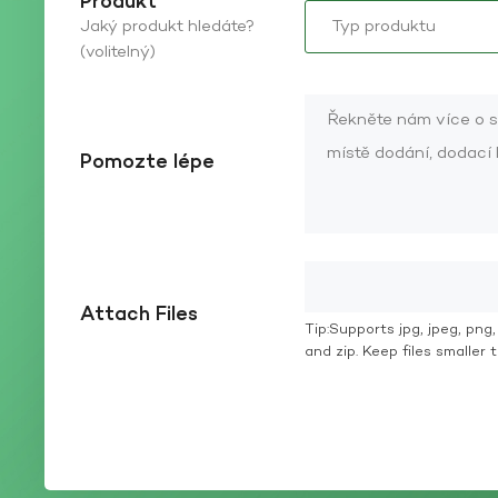
Produkt
Jaký produkt hledáte?
(volitelný)
Pomozte lépe
Attach Files
Tip:Supports jpg, jpeg, png, g
and zip. Keep files smaller