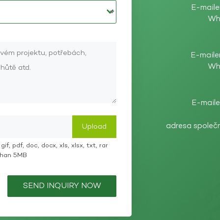
E-maile
Wh
E-maile
Wh
E-maile
adresa společ
if, pdf, doc, docx, xls, xlsx, txt, rar
 than 5MB
SEND INQUIRY NOW