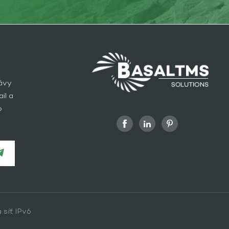
rávy
il a
o
 síť IPv6