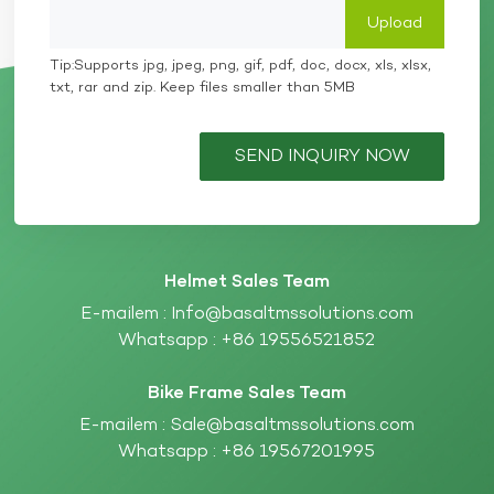
Tip:Supports jpg, jpeg, png, gif, pdf, doc, docx, xls, xlsx,
txt, rar and zip. Keep files smaller than 5MB
SEND INQUIRY NOW
Helmet Sales Team
E-mailem :
Info@basaltmssolutions.com
Whatsapp :
+86 19556521852
Bike Frame Sales Team
E-mailem :
Sale@basaltmssolutions.com
Whatsapp :
+86 19567201995