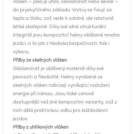
vláken – jako je uhlík, sklolaminát nebo kevlar –
do pryskyřičného základu. Vrstvy se fixují za
tepla a tlaku, což vede k odolné, ale relativně
lehké skořepině. Díky své silné strukturální
integritě jsou kompozitní helmy oblíbené mnoha
jezdci, a to jak z hlediska bezpečnosti, tak i
výkonu.
Přilby ze skelných vláken
Sklolaminát je oblíbený materiál díky své
pevnosti a flexibilitě. Helmy vyrobené ze
skelných vláken nabízejí vynikající rozložení
energie při nárazu. Jsou také cenově
dostupnější než jiné kompozitní varianty, což z
nich dělá praktickou volbu pro každodenní
jezdce.
Přilby z uhlíkových vláken