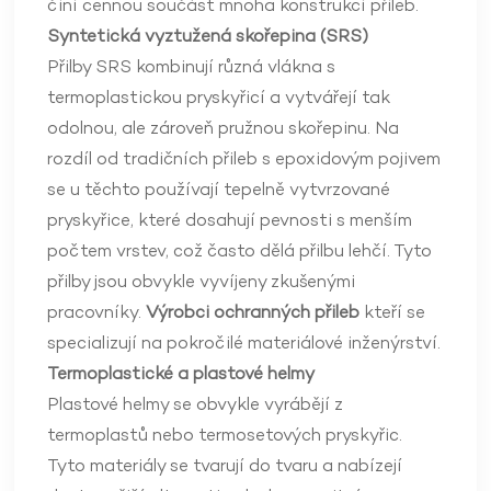
činí cennou součást mnoha konstrukcí přileb.
Syntetická vyztužená skořepina (SRS)
Přilby SRS kombinují různá vlákna s
termoplastickou pryskyřicí a vytvářejí tak
odolnou, ale zároveň pružnou skořepinu. Na
rozdíl od tradičních přileb s epoxidovým pojivem
se u těchto používají tepelně vytvrzované
pryskyřice, které dosahují pevnosti s menším
počtem vrstev, což často dělá přilbu lehčí. Tyto
přilby jsou obvykle vyvíjeny zkušenými
pracovníky.
Výrobci ochranných přileb
kteří se
specializují na pokročilé materiálové inženýrství.
Termoplastické a plastové helmy
Plastové helmy se obvykle vyrábějí z
termoplastů nebo termosetových pryskyřic.
Tyto materiály se tvarují do tvaru a nabízejí