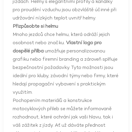
jízdách. Helmy s elegantními profily a kanálky
pro proudění vzduchu jsou obzvláště účinné při
udržování nízkých teplot uvnitř helmy.
Přizpůsobte si helmu
Mnoho jezdců chce helmu, která odráží jejich
osobnost nebo značku.
Vlastní logo pro
dospělé přilba
umožňuje personalizovanou
grafiku nebo firemní branding a zároveň splňuje
bezpečnostní požadavky. Tyto možnosti jsou
ideální pro kluby, závodní týmy nebo firmy, které
hledají propagační vybavení s praktickým
využitím.
Pochopením materiálů a konstrukce
motocyklových přileb se můžete informovaně
rozhodnout, které ochrání jak vaši hlavu, tak i
váš zážitek z jízdy. Ať už dáváte přednost