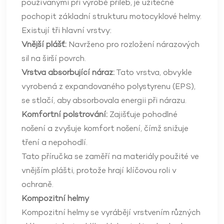
používanými při výrobě přileb, je užitečné
pochopit základní strukturu motocyklové helmy.
Existují tři hlavní vrstvy:
Vnější plášť:
Navrženo pro rozložení nárazových
sil na širší povrch.
Vrstva absorbující náraz:
Tato vrstva, obvykle
vyrobená z expandovaného polystyrenu (EPS),
se stlačí, aby absorbovala energii při nárazu.
Komfortní polstrování:
Zajišťuje pohodlné
nošení a zvyšuje komfort nošení, čímž snižuje
tření a nepohodlí.
Tato příručka se zaměří na materiály použité ve
vnějším plášti, protože hrají klíčovou roli v
ochraně.
Kompozitní helmy
Kompozitní helmy se vyrábějí vrstvením různých