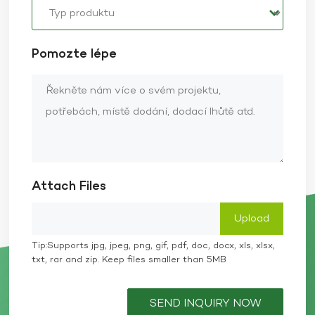
Pomozte lépe
Attach Files
Tip:Supports jpg, jpeg, png, gif, pdf, doc, docx, xls, xlsx,
txt, rar and zip. Keep files smaller than 5MB
SEND INQUIRY NOW