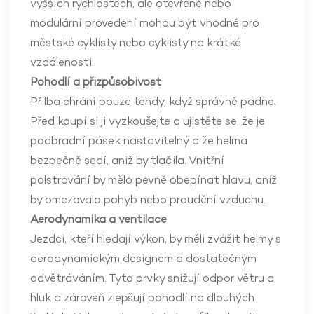
vyšších rychlostech, ale otevřené nebo
modulární provedení mohou být vhodné pro
městské cyklisty nebo cyklisty na krátké
vzdálenosti.
Pohodlí a přizpůsobivost
Přilba chrání pouze tehdy, když správně padne.
Před koupí si ji vyzkoušejte a ujistěte se, že je
podbradní pásek nastavitelný a že helma
bezpečně sedí, aniž by tlačila. Vnitřní
polstrování by mělo pevně obepínat hlavu, aniž
by omezovalo pohyb nebo proudění vzduchu.
Aerodynamika a ventilace
Jezdci, kteří hledají výkon, by měli zvážit helmy s
aerodynamickým designem a dostatečným
odvětráváním. Tyto prvky snižují odpor větru a
hluk a zároveň zlepšují pohodlí na dlouhých