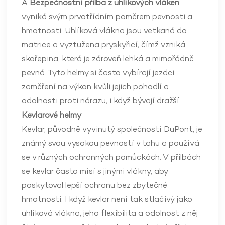
A
Bezpečnostní přilba z uhlíkových vláken
vyniká svým prvotřídním poměrem pevnosti a
hmotnosti. Uhlíková vlákna jsou vetkaná do
matrice a vyztužena pryskyřicí, čímž vzniká
skořepina, která je zároveň lehká a mimořádně
pevná. Tyto helmy si často vybírají jezdci
zaměření na výkon kvůli jejich pohodlí a
odolnosti proti nárazu, i když bývají dražší.
Kevlarové helmy
Kevlar, původně vyvinutý společností DuPont, je
známý svou vysokou pevností v tahu a používá
se v různých ochranných pomůckách. V přilbách
se kevlar často mísí s jinými vlákny, aby
poskytoval lepší ochranu bez zbytečné
hmotnosti. I když kevlar není tak stlačivý jako
uhlíková vlákna, jeho flexibilita a odolnost z něj