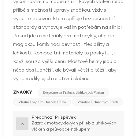
výkonnostnímu modelu z uhlíkových vláken nebo
přilbě s možností úpravy značkou, vždy si
vyberte takovou, která splňuje bezpečnostní
standardy a vyhovuje vašim potřebám na silnici.
Pokud jde o materiály pro motocykly, chcete
magickou kombinaci pevnosti, flexibility a
lehkosti. Kompozitní materiály to poskytují, i
když jsou za vyšší cenu. Plastové helmy jsou o
něco dostupnější, ale bývají větší a těžší, aby
vynahradily jejich relativní slabinu.
ZNAČKY :
Bezpečnostní Přilba Z Uhlíkových Vláken
Vlastní Logo Pro Dospělé Přilba
Výrobce Ochranných Přileb
Předchozí Příspěvek
Zázrak motocyklových přileb z uhlíkových
vláken a průvodce nákupem