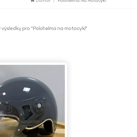
Domov
/
Polohelma Na Motocykl
 výsledky pro "Polohelma na motocykl"