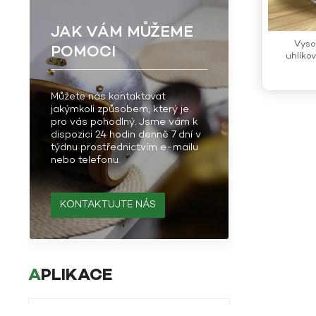
JAK VÁM MŮŽEME
Vysoc
POMOCI
uhlíko
Můžete nás kontaktovat
jakýmkoli způsobem, který je
pro vás pohodlný. Jsme vám k
dispozici 24 hodin denně 7 dní v
týdnu prostřednictvím e-mailu
nebo telefonu.
KONTAKTUJTE NÁS
APLIKACE
Aplikace čedičových