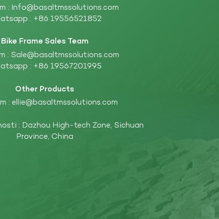
m :
Info@basaltmssolutions.com
atsapp :
+86 19556521852
Bike Frame Sales Team
m :
Sale@basaltmssolutions.com
atsapp :
+86 19567201995
Other Products
m :
ellie@basaltmssolutions.com
nosti : Dazhou High-tech Zone, Sichuan
Province, China