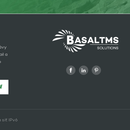
rávy
il a
o
 síť IPv6