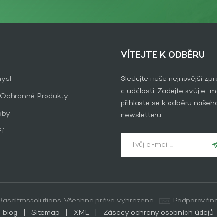
VÍTEJTE K ODBĚRU
ysl
Sledujte naše nejnovější zp
a události. Zadejte svůj e-ma
 Ochranné Produkty
přihlaste se k odběru našeh
oby
newsletteru.
ží
asaltmssolutions. Všechna práva vyhrazena .
Podporována
blog
|
Sitemap
|
XML
|
Zásady ochrany osobních údajů