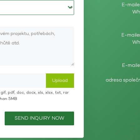
E-maile
Wh
E-maile
Wh
E-maile
adresa společ
if, pdf, doc, docx, xls, xlsx, txt, rar
 than 5MB
SEND INQUIRY NOW