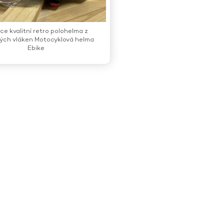
e kvalitní retro polohelma z
vých vláken Motocyklová helma
Ebike