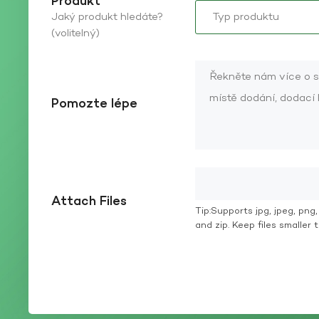
Produkt
Jaký produkt hledáte?
(volitelný)
Pomozte lépe
Attach Files
Tip:Supports jpg, jpeg, png, g
and zip. Keep files smaller