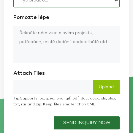
Pomozte lépe
Attach Files
Tip:Supports jpg, jpeg, png, gif, pdf, doc, docx, xls, xlsx,
txt, rar and zip. Keep files smaller than 5MB
SEND INQUIRY NOW