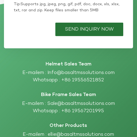
Tip:Supports jpg, jpeg, png, gif, pdf, doc, docx, xls, xlsx,
txt, rar and zip. Keep files smaller than 5MB
SEND INQUIRY NOW
Helmet Sales Team
E-mailem :
Info@basaltmssolutions.com
Whatsapp :
+86 19556521852
Bike Frame Sales Team
E-mailem :
Sale@basaltmssolutions.com
Whatsapp :
+86 19567201995
Other Products
E-mailem :
ellie@basaltmssolutions.com