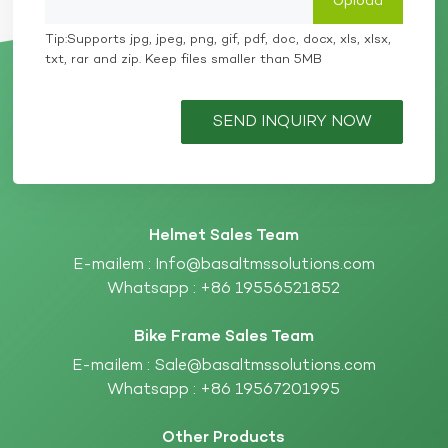
Tip:Supports jpg, jpeg, png, gif, pdf, doc, docx, xls, xlsx,
txt, rar and zip. Keep files smaller than 5MB
SEND INQUIRY NOW
Helmet Sales Team
E-mailem :
Info@basaltmssolutions.com
Whatsapp :
+86 19556521852
Bike Frame Sales Team
E-mailem :
Sale@basaltmssolutions.com
Whatsapp :
+86 19567201995
Other Products