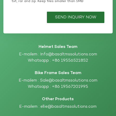
txt, rar and zip. Keep files smaller than 5MB
SEND INQUIRY NOW
Helmet Sales Team
E-mailem :
Info@basaltmssolutions.com
Whatsapp :
+86 19556521852
Bike Frame Sales Team
E-mailem :
Sale@basaltmssolutions.com
Whatsapp :
+86 19567201995
Other Products
E-mailem :
ellie@basaltmssolutions.com