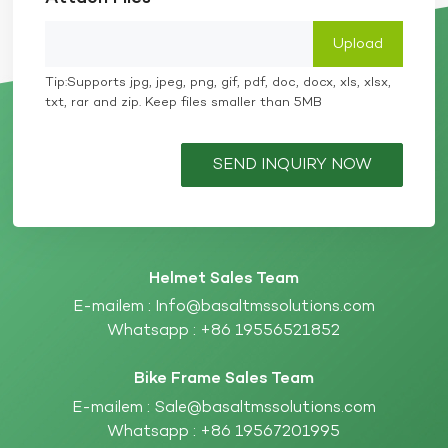
ale také hraje zásadní roli v ochraně při
nehodě. Bonusové tipy: Chladné počasí a cykly
výměnyV chladnějších měsících zvažte kombinaci
helmy s vlněnou cyklistickou čepicí nebo návlekem
Tip:Supports jpg, jpeg, png, gif, pdf, doc, docx, xls, xlsx,
na helmu, abyste zůstali v teple a suchu. Mnoho přileb
umožňuje vyměnitelné vložky, které vyhovují
txt, rar and zip. Keep files smaller than 5MB
sezónním potřebám. Pokud jste měli nehodu nebo
jste zažili výrazný náraz, okamžitě si vyměňte helmu
– i když se zdá být neporušená. Navíc kvůli stárnoucí
SEND INQUIRY NOW
pěně, vystavení potu a slunečnímu záření by se
helmy měly vyměňovat každé 3 až 5 let, a to i bez
viditelného poškození.
Helmet Sales Team
E-mailem :
Info@basaltmssolutions.com
Whatsapp :
+86 19556521852
Bike Frame Sales Team
E-mailem :
Sale@basaltmssolutions.com
Whatsapp :
+86 19567201995