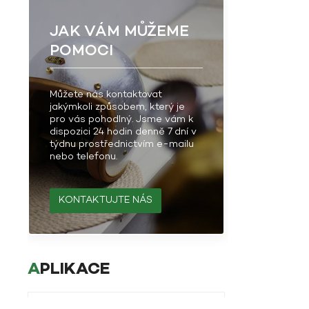
JAK VÁM MŮŽEME
POMOCI
Můžete nás kontaktovat
jakýmkoli způsobem, který je
pro vás pohodlný. Jsme vám k
dispozici 24 hodin denně 7 dní v
týdnu prostřednictvím e-mailu
nebo telefonu.
KONTAKTUJTE NÁS
APLIKACE
Aplikace čedičových