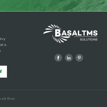
rávy
il a
o
 síť IPv6