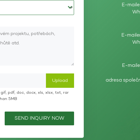
E-maile
Wh
E-maile
Wh
E-maile
adresa společ
if, pdf, doc, docx, xls, xlsx, txt, rar
 than 5MB
SEND INQUIRY NOW