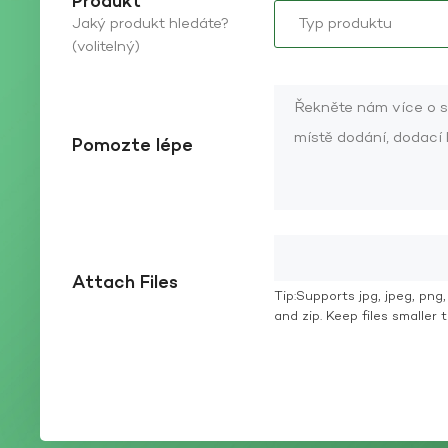
Produkt
Jaký produkt hledáte?
(volitelný)
Pomozte lépe
Attach Files
Tip:Supports jpg, jpeg, png, g
and zip. Keep files smaller