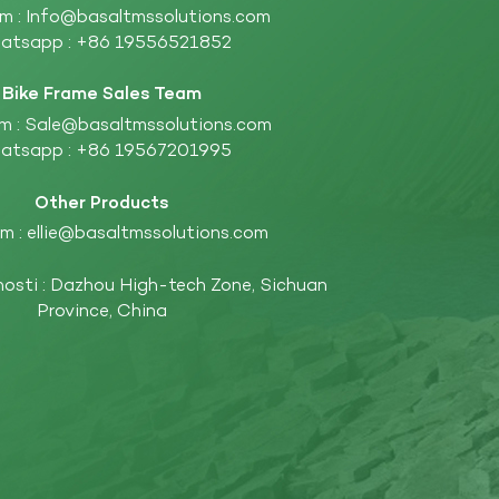
m :
Info@basaltmssolutions.com
atsapp :
+86 19556521852
Bike Frame Sales Team
m :
Sale@basaltmssolutions.com
atsapp :
+86 19567201995
Other Products
m :
ellie@basaltmssolutions.com
nosti : Dazhou High-tech Zone, Sichuan
Province, China