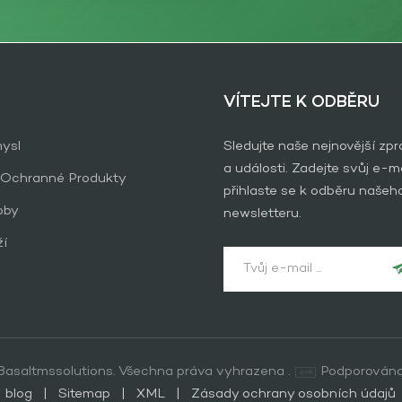
VÍTEJTE K ODBĚRU
ysl
Sledujte naše nejnovější zp
a události. Zadejte svůj e-ma
 Ochranné Produkty
přihlaste se k odběru našeh
oby
newsletteru.
ží
asaltmssolutions. Všechna práva vyhrazena .
Podporována
blog
|
Sitemap
|
XML
|
Zásady ochrany osobních údajů