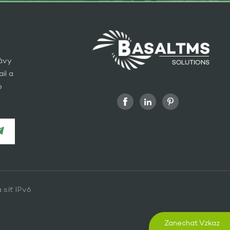
rávy
il a
o
 síť IPv6
Zanechat Vzkaz