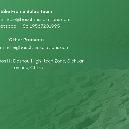
Bike Frame Sales Team
m :
Sale@basaltmssolutions.com
atsapp :
+86 19567201995
Other Products
m :
ellie@basaltmssolutions.com
nosti : Dazhou High-tech Zone, Sichuan
Province, China