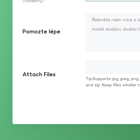
(volitelný)
Pomozte lépe
Attach Files
Tip:Supports jpg, jpeg, png, g
and zip. Keep files smaller