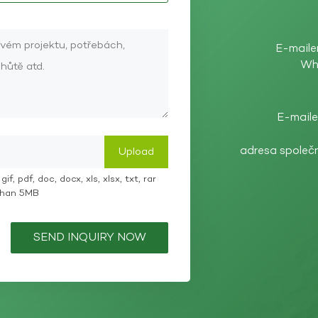
E-maile
Wh
E-maile
adresa společ
if, pdf, doc, docx, xls, xlsx, txt, rar
 than 5MB
SEND INQUIRY NOW