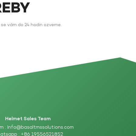
ŘEBY
y se vám do 24 hodin ozveme.
Helmet Sales Team
m :
Info@basaltmssolutions.com
atsapp :
+86 19556521852