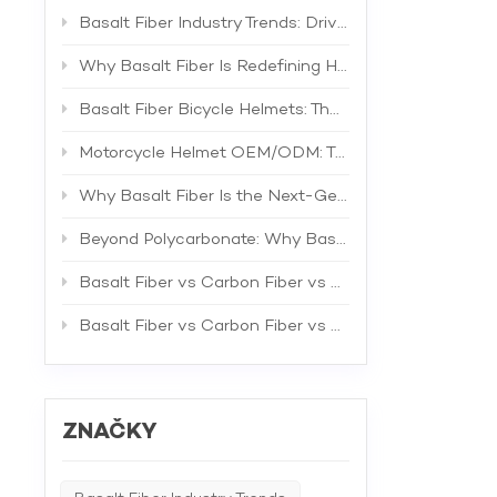
motocyk
profesio
Basalt Fiber Industry Trends: Driving the Next Generation of High-Performance Composites
Helmy A
prefero
Why Basalt Fiber Is Redefining Helmet Shell Materials
motocyk
na jedi
Basalt Fiber Bicycle Helmets: The Future of Lightweight Protection
nabízím
zajišťu
Motorcycle Helmet OEM/ODM: The Complete B2B Guide to Private Label Manufacturing and Supplier Selection
zákazník
bezpečn
Why Basalt Fiber Is the Next-Generation Material for Bicycle Helmets
přizpůs
už se j
Beyond Polycarbonate: Why Basalt Fiber Is the Superior Material for Bicycle Helmet Shells
sortime
zajišťu
trhuMot
Basalt Fiber vs Carbon Fiber vs Fiberglass: The Best Material for Bicycle Helmets
trendů 
po helm
Basalt Fiber vs Carbon Fiber vs Fiberglass: A Comprehensive Technical Comparison for Industrial Applications
kombinu
mnoho s
bezpečn
jsou st
zdatnýc
ZNAČKY
motocykl