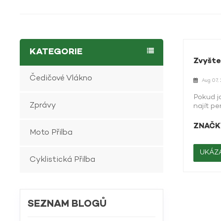
KATEGORIE
Zvyšte
Čedičové Vlákno
Aug 07,
Pokud j
Zprávy
najít pe
special
partner
ZNAČKY
Moto Přilba
jdou nad
zajišťu
helmy, k
UKÁZA
Cyklistická Přilba
materiá
pokroči
přizpůs
konstru
výrazné
SEZNAM BLOGŮ
úprav, 
předsta