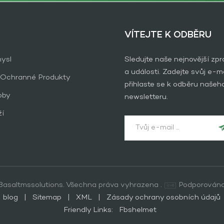
VÍTEJTE K ODBĚRU
ysl
Sledujte naše nejnovější zp
a události. Zadejte svůj e-ma
 Ochranné Produkty
přihlaste se k odběru našeh
oby
newsletteru.
ží
asaltmssolutions. Všechna práva vyhrazena .
Podporována
blog
|
Sitemap
|
XML
|
Zásady ochrany osobních údajů
Friendly Links:
Fbshelmet