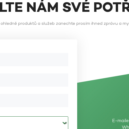
ĚLTE NÁM SVÉ POT
ů ohledně produktů a služeb zanechte prosím ihned zprávu a m
E-maile
Wh