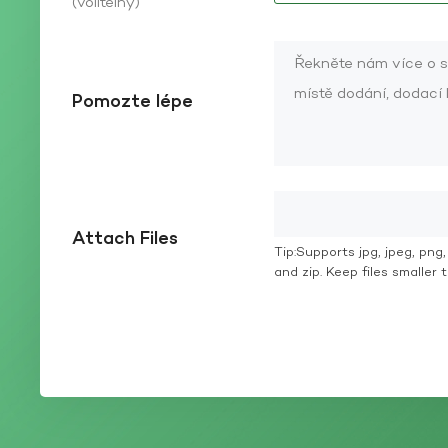
(volitelný)
Pomozte lépe
Attach Files
Tip:Supports jpg, jpeg, png, g
and zip. Keep files smaller