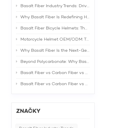
Basalt Fiber Industry Trends: Driving the Next Generation of High-Performance Composites
Why Basalt Fiber Is Redefining Helmet Shell Materials
Basalt Fiber Bicycle Helmets: The Future of Lightweight Protection
Motorcycle Helmet OEM/ODM: The Complete B2B Guide to Private Label Manufacturing and Supplier Selection
Why Basalt Fiber Is the Next-Generation Material for Bicycle Helmets
Beyond Polycarbonate: Why Basalt Fiber Is the Superior Material for Bicycle Helmet Shells
Basalt Fiber vs Carbon Fiber vs Fiberglass: The Best Material for Bicycle Helmets
Basalt Fiber vs Carbon Fiber vs Fiberglass: A Comprehensive Technical Comparison for Industrial Applications
ZNAČKY