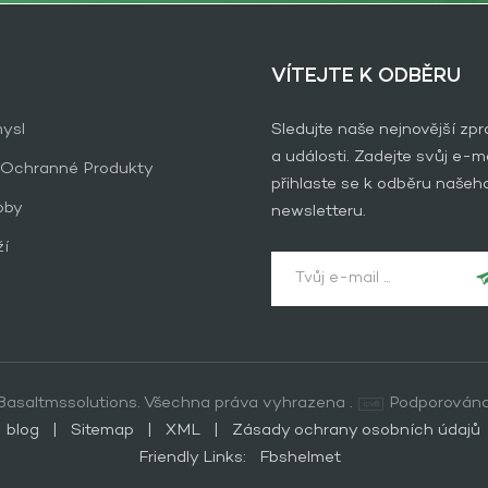
VÍTEJTE K ODBĚRU
ysl
Sledujte naše nejnovější zp
a události. Zadejte svůj e-ma
 Ochranné Produkty
přihlaste se k odběru našeh
oby
newsletteru.
ží
asaltmssolutions. Všechna práva vyhrazena .
Podporována
blog
|
Sitemap
|
XML
|
Zásady ochrany osobních údajů
Friendly Links:
Fbshelmet