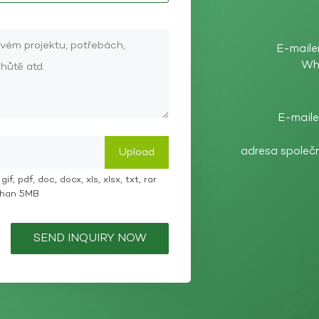
E-maile
Wh
E-maile
adresa společ
if, pdf, doc, docx, xls, xlsx, txt, rar
 than 5MB
SEND INQUIRY NOW