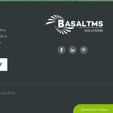
rávy
il a
o
 síť IPv6
Zanechat Vzkaz