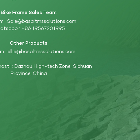
Bike Frame Sales Team
m :
Sale@basaltmssolutions.com
atsapp :
+86 19567201995
Other Products
m :
ellie@basaltmssolutions.com
nosti : Dazhou High-tech Zone, Sichuan
Province, China