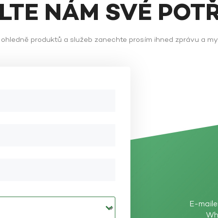
ĚLTE NÁM SVÉ POT
ů ohledně produktů a služeb zanechte prosím ihned zprávu a m
E-maile
Wh