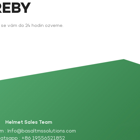
ŘEBY
y se vám do 24 hodin ozveme.
Helmet Sales Team
m :
Info@basaltmssolutions.com
atsapp :
+86 19556521852