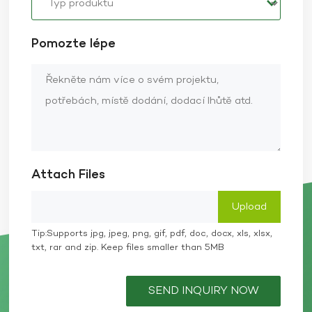
Pomozte lépe
Attach Files
Tip:Supports jpg, jpeg, png, gif, pdf, doc, docx, xls, xlsx,
txt, rar and zip. Keep files smaller than 5MB
SEND INQUIRY NOW