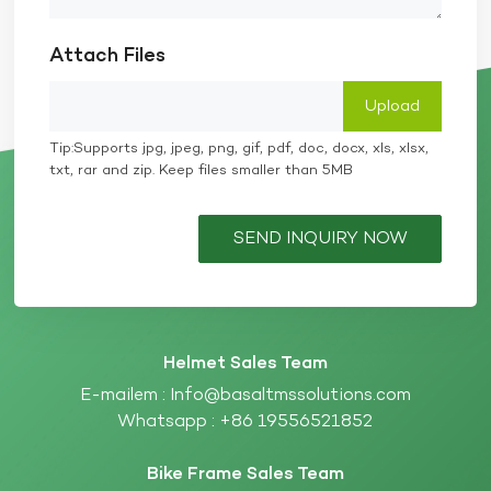
Attach Files
Tip:Supports jpg, jpeg, png, gif, pdf, doc, docx, xls, xlsx,
txt, rar and zip. Keep files smaller than 5MB
SEND INQUIRY NOW
Helmet Sales Team
E-mailem :
Info@basaltmssolutions.com
Whatsapp :
+86 19556521852
Bike Frame Sales Team