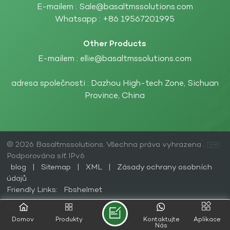
E-mailem :
Sale@basaltmssolutions.com
Whatsapp :
+86 19567201995
Other Products
E-mailem :
ellie@basaltmssolutions.com
adresa společnosti : Dazhou High-tech Zone, Sichuan
Province, China
© 2026 Basaltmssolutions. Všechna práva vyhrazena .
Podporována síť IPv6
blog
|
Sitemap
|
XML
|
Zásady ochrany osobních
údajů
Friendly Links:
Fbshelmet
Domov
Produkty
Kontaktujte
Aplikace
Nás