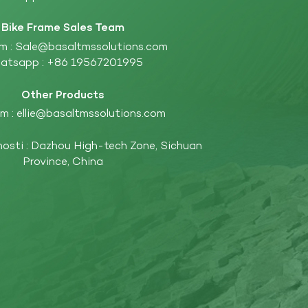
Bike Frame Sales Team
m :
Sale@basaltmssolutions.com
atsapp :
+86 19567201995
Other Products
m :
ellie@basaltmssolutions.com
nosti : Dazhou High-tech Zone, Sichuan
Province, China