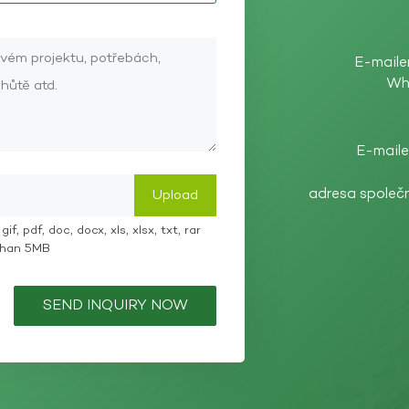
E-maile
Wh
E-maile
adresa společ
if, pdf, doc, docx, xls, xlsx, txt, rar
 than 5MB
SEND INQUIRY NOW