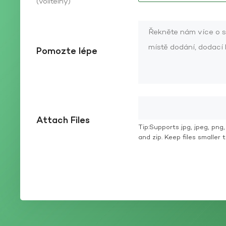
(volitelný)
Pomozte lépe
Attach Files
Tip:Supports jpg, jpeg, png, g
and zip. Keep files smaller