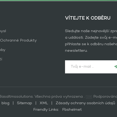
VÍTEJTE K ODBĚRU
ysl
Sledujte naše nejnovější zp
a události. Zadejte svůj e-ma
 Ochranné Produkty
přihlaste se k odběru našeh
oby
newsletteru.
ží
asaltmssolutions. Všechna práva vyhrazena .
Podporována
blog
|
Sitemap
|
XML
|
Zásady ochrany osobních údajů
Friendly Links:
Fbshelmet