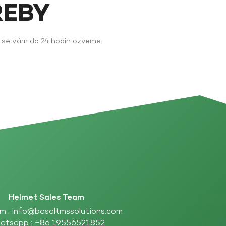
ŘEBY
y se vám do 24 hodin ozveme.
Helmet Sales Team
m :
Info@basaltmssolutions.com
atsapp :
+86 19556521852