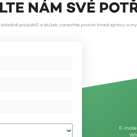
ĚLTE NÁM SVÉ POT
ů ohledně produktů a služeb zanechte prosím ihned zprávu a m
E-maile
Wh