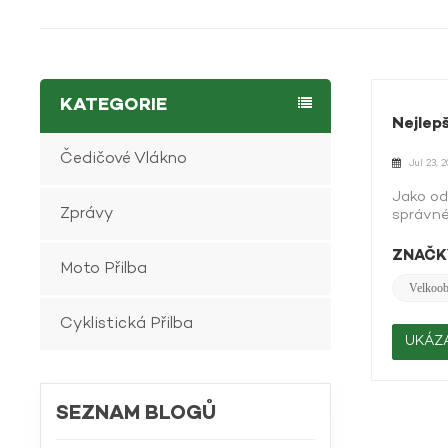
KATEGORIE
Nejlep
Čedičové Vlákno
Jul 23, 
Jako od
Zprávy
správné
vyniká 
se pono
ZNAČKY
Moto Přilba
efektiv
nejdůlež
Velkoo
které za
Cyklistická Přilba
sportov
nejen z
UKÁZA
distribu
MSSolut
náklady
SEZNAM BLOGŮ
motocyk
schopno