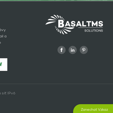
rávy
il a
o
 síť IPv6
Zanechat Vzkaz