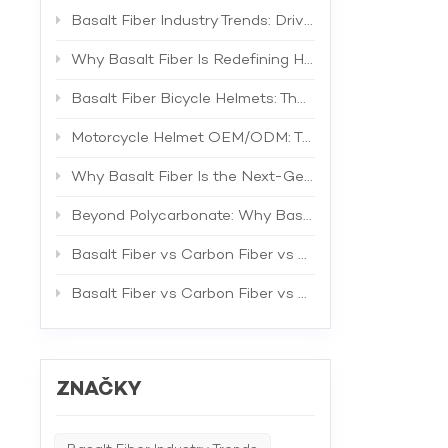
výrobní
rozsahu 
Basalt Fiber Industry Trends: Driving the Next Generation of High-Performance Composites
kontrol
který s
Why Basalt Fiber Is Redefining Helmet Shell Materials
zakázku
aby splň
Basalt Fiber Bicycle Helmets: The Future of Lightweight Protection
úroveň 
jedineč
Motorcycle Helmet OEM/ODM: The Complete B2B Guide to Private Label Manufacturing and Supplier Selection
velkoob
doplnit
Why Basalt Fiber Is the Next-Generation Material for Bicycle Helmets
což umo
nabízím
Beyond Polycarbonate: Why Basalt Fiber Is the Superior Material for Bicycle Helmet Shells
ohledem
podniků
spokoje
Basalt Fiber vs Carbon Fiber vs Fiberglass: The Best Material for Bicycle Helmets
special
nákupu.
Basalt Fiber vs Carbon Fiber vs Fiberglass: A Comprehensive Technical Comparison for Industrial Applications
obdrží 
dokonalo
přísluš
Distrib
MSSoluti
ZNAČKY
umožnil
podniká
Náš tým