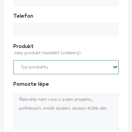
nabízíme přizpůsobení a velkoobchodní služby pro
přizpůsobení jedinečných produktů přileb podle
potřeb zákazníků a image značky.
Telefon
Produkt
Jaký produkt hledáte? (volitelný)
Pomozte lépe