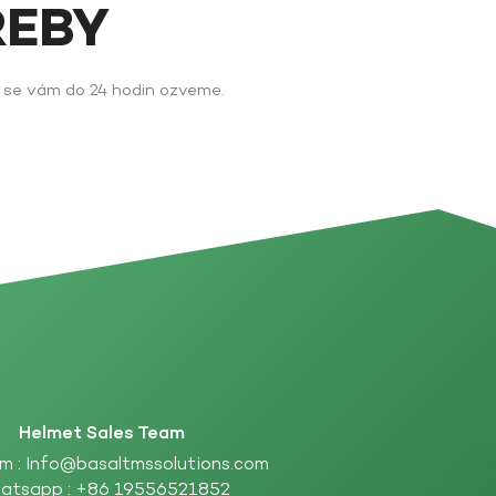
ŘEBY
y se vám do 24 hodin ozveme.
Helmet Sales Team
m :
Info@basaltmssolutions.com
atsapp :
+86 19556521852