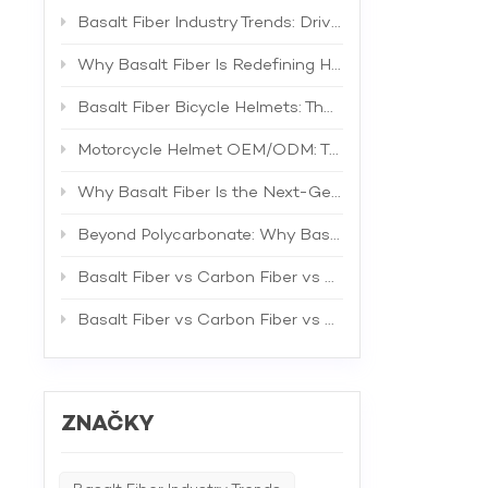
Basalt Fiber Industry Trends: Driving the Next Generation of High-Performance Composites
Why Basalt Fiber Is Redefining Helmet Shell Materials
Basalt Fiber Bicycle Helmets: The Future of Lightweight Protection
Motorcycle Helmet OEM/ODM: The Complete B2B Guide to Private Label Manufacturing and Supplier Selection
Why Basalt Fiber Is the Next-Generation Material for Bicycle Helmets
Beyond Polycarbonate: Why Basalt Fiber Is the Superior Material for Bicycle Helmet Shells
Basalt Fiber vs Carbon Fiber vs Fiberglass: The Best Material for Bicycle Helmets
Basalt Fiber vs Carbon Fiber vs Fiberglass: A Comprehensive Technical Comparison for Industrial Applications
ZNAČKY