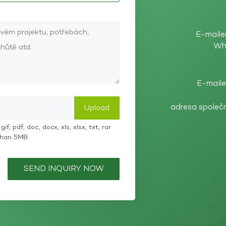
E-maile
Wh
E-maile
adresa společ
if, pdf, doc, docx, xls, xlsx, txt, rar
 than 5MB
SEND INQUIRY NOW