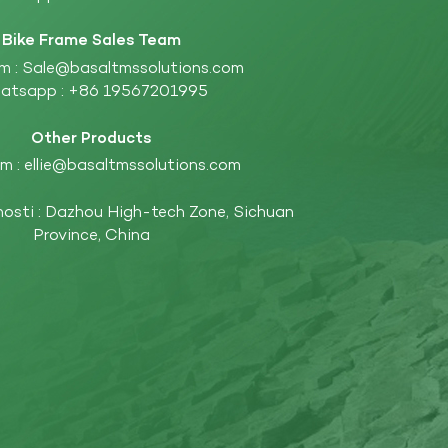
Bike Frame Sales Team
m :
Sale@basaltmssolutions.com
atsapp :
+86 19567201995
Other Products
m :
ellie@basaltmssolutions.com
nosti : Dazhou High-tech Zone, Sichuan
Province, China