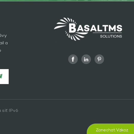
rávy
il a
o
 síť IPv6
Zanechat Vzkaz