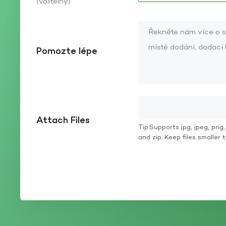
(volitelný)
Pomozte lépe
Attach Files
Tip:Supports jpg, jpeg, png, g
and zip. Keep files smaller