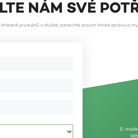
ĚLTE NÁM SVÉ POT
ů ohledně produktů a služeb zanechte prosím ihned zprávu a m
E-maile
Wh