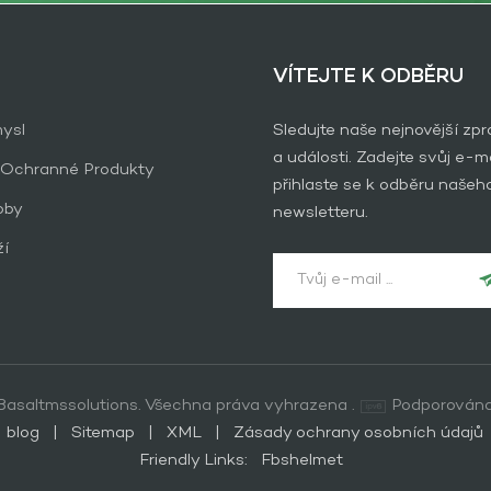
VÍTEJTE K ODBĚRU
ysl
Sledujte naše nejnovější zp
a události. Zadejte svůj e-ma
 Ochranné Produkty
přihlaste se k odběru našeh
oby
newsletteru.
ží
asaltmssolutions. Všechna práva vyhrazena .
Podporována
blog
|
Sitemap
|
XML
|
Zásady ochrany osobních údajů
Friendly Links:
Fbshelmet