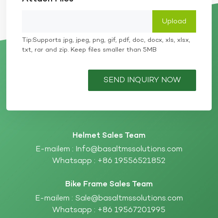
Tip:Supports jpg, jpeg, png, gif, pdf, doc, docx, xls, xlsx,
txt, rar and zip. Keep files smaller than 5MB
SEND INQUIRY NOW
Helmet Sales Team
E-mailem :
Info@basaltmssolutions.com
Whatsapp :
+86 19556521852
Bike Frame Sales Team
E-mailem :
Sale@basaltmssolutions.com
Whatsapp :
+86 19567201995