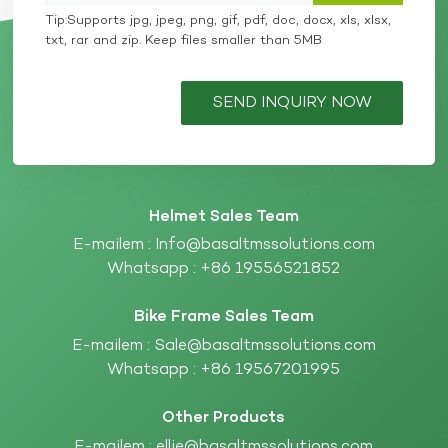
Tip:Supports jpg, jpeg, png, gif, pdf, doc, docx, xls, xlsx,
txt, rar and zip. Keep files smaller than 5MB
SEND INQUIRY NOW
Helmet Sales Team
E-mailem :
Info@basaltmssolutions.com
Whatsapp :
+86 19556521852
Bike Frame Sales Team
E-mailem :
Sale@basaltmssolutions.com
Whatsapp :
+86 19567201995
Other Products
E-mailem :
ellie@basaltmssolutions.com