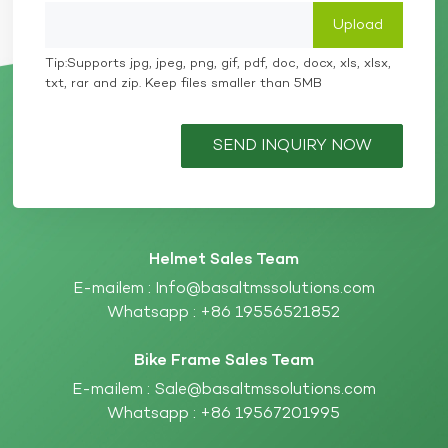
Tip:Supports jpg, jpeg, png, gif, pdf, doc, docx, xls, xlsx,
txt, rar and zip. Keep files smaller than 5MB
SEND INQUIRY NOW
Helmet Sales Team
E-mailem :
Info@basaltmssolutions.com
Whatsapp :
+86 19556521852
Bike Frame Sales Team
E-mailem :
Sale@basaltmssolutions.com
Whatsapp :
+86 19567201995