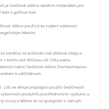
ti je čedičové vlákno ideálním materiálem pro
 kola a golfové hole.
dičové vlákno používá ke zvýšení odolnosti
energetickým řešením.
ce zaměřují na snižování své uhlíkové stopy a
t v tomto úsilí klíčovou roli. Díky svému
telnosti nabízí čedičové vlákno životaschopnou
směrem k udržitelnosti.
 Ltd. se věnuje propagaci použití čedičových
í výkonnosti produktů prostřednictvím výzkumu a
ný rozvoj a těšíme se na spolupráci s vámi při