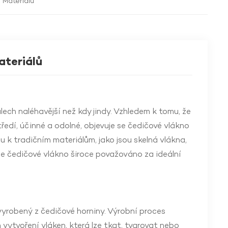
 Materiálů
ateriálů
ch naléhavější než kdy jindy. Vzhledem k tomu, že
ředí, účinné a odolné, objevuje se čedičové vlákno
ou k tradičním materiálům, jako jsou skelná vlákna,
je čedičové vlákno široce považováno za ideální
vyrobený z čedičové horniny. Výrobní proces
vytvoření vláken, která lze tkat, tvarovat nebo