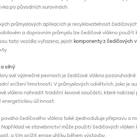
vka po původních surovinách.
kých průmyslových aplikacích je recyklovatelnost čedičovýc
bilovém a dopravním průmyslu lze čedičové vlákno použít k 
sou tato vozidla vyřazena, jejich
komponenty z čedičových v
kty.
a silný
ry své výjimečné pevnosti je čedičové vlákno pozoruhodně le
adní snížení hmotnosti. V průmyslových odvětvích, jako je au
vé vlákno nahradit tradiční kovové součásti, které nabízejí
í energetickou účinnost.
povaha čedičového vlákna také zjednodušuje přepravu a mani
 Například ve stavebnictví může použití čedičových vláken 
st, a tím snížit emise uhlíku během výstavby.