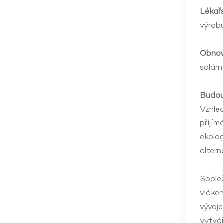
Lékařs
výrobu
Obnovi
solárn
Budouc
Vzhled
přijím
ekolog
altern
Spole
vláke
vývoje
vytvář