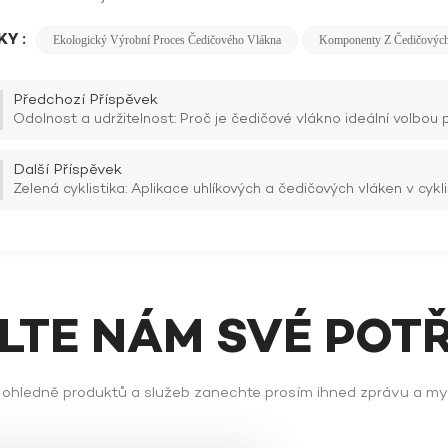
Y :
Ekologický Výrobní Proces Čedičového Vlákna
Komponenty Z Čedičových
Předchozí Příspěvek
Odolnost a udržitelnost: Proč je čedičové vlákno ideální volbou p
Další Příspěvek
Zelená cyklistika: Aplikace uhlíkových a čedičových vláken v cykl
ĚLTE NÁM SVÉ POT
ů ohledně produktů a služeb zanechte prosím ihned zprávu a m