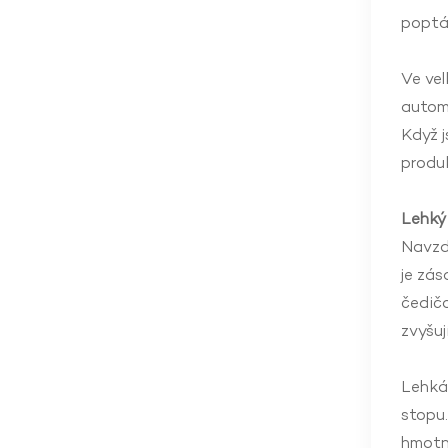
poptá
Ve vel
automo
Když j
produ
Lehký 
Navzdo
je zás
čedičo
zvyšuj
Lehká 
stopu.
hmotno