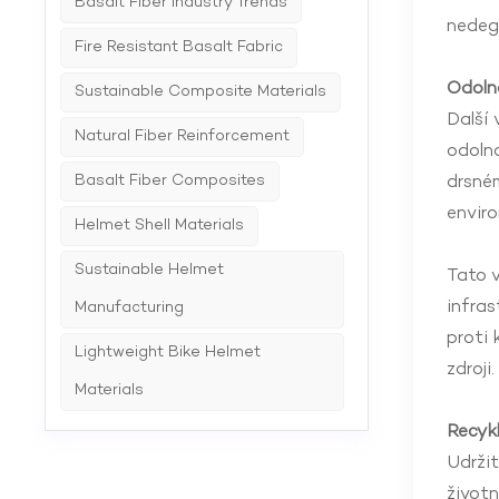
Basalt Fiber Industry Trends
nedegr
Fire Resistant Basalt Fabric
Odoln
Sustainable Composite Materials
Další 
Natural Fiber Reinforcement
odolno
Basalt Fiber Composites
drsném
enviro
Helmet Shell Materials
Sustainable Helmet
Tato v
infras
Manufacturing
proti 
Lightweight Bike Helmet
zdroji.
Materials
Recyk
Udržit
životn