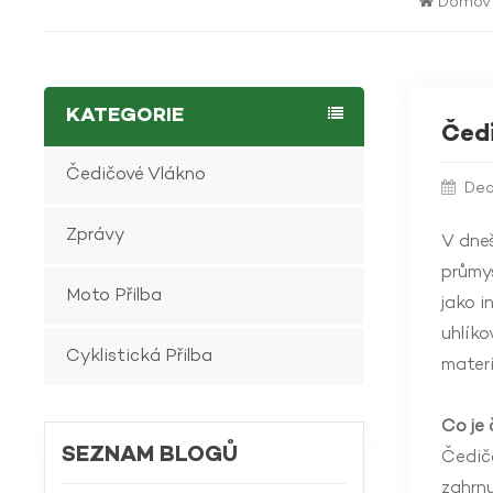
Domo
KATEGORIE
Čedi
Čedičové Vlákno
Dec
Zprávy
V dneš
průmys
Moto Přilba
jako i
uhlíko
Cyklistická Přilba
materi
Co je 
SEZNAM BLOGŮ
Čedičo
zahrnu