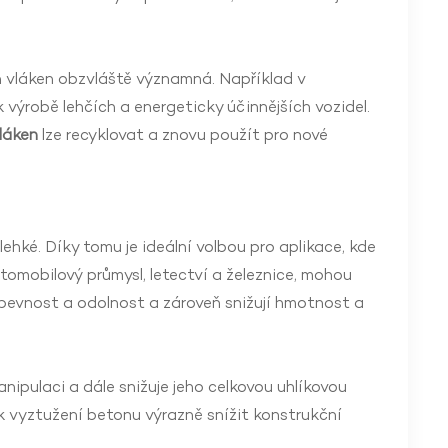
h vláken obzvláště významná. Například v
výrobě lehčích a energeticky účinnějších vozidel.
láken
lze recyklovat a znovu použít pro nové
hké. Díky tomu je ideální volbou pro aplikace, kde
tomobilový průmysl, letectví a železnice, mohou
 pevnost a odolnost a zároveň snižují hmotnost a
pulaci a dále snižuje jeho celkovou uhlíkovou
k vyztužení betonu výrazně snížit konstrukční