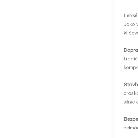
Lehké
Jako v
klíčov
Doprav
tradič
kompoz
Stavba
praská
silnic
Bezpe
helmá