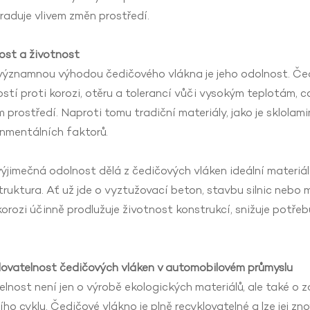
aduje vlivem změn prostředí.
ost a životnost
významnou výhodou čedičového vlákna je jeho odolnost. Čed
stí proti korozi, otěru a tolerancí vůči vysokým teplotám, c
 prostředí. Naproti tomu tradiční materiály, jako je sklol
nmentálních faktorů.
ýjimečná odolnost dělá z čedičových vláken ideální materiál 
truktura. Ať už jde o vyztužovací beton, stavbu silnic nebo
korozi účinně prodlužuje životnost konstrukcí, snižuje potře
lovatelnost čedičových vláken v automobilovém průmyslu
elnost není jen o výrobě ekologických materiálů, ale také o za
ího cyklu. Čedičové vlákno je plně recyklovatelné a lze jej z