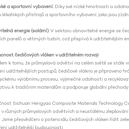
ké a sportovní vybavení:
Díky své nízké hmotnosti a odolnos
 lékařských přístrojů a sportovního vybavení, jako jsou jízdní
telná energie (solární):
V sektoru obnovitelné energie se če
ích panelů a větrných turbín, což přispívá k udržitelnějším 
nost čedičových vláken v udržitelném rozvoji
em k tomu, že průmyslová odvětví na celém světě se stále ví
ání udržitelnějších postupů, čedičové vlákno je připraveno hrá
ickému výrobnímu procesu, výjimečné odolnosti a recyklova
ativu k tradičním materiálům a podporuje globální přechody 
čnost Sichuan Hengyao Composite Materials Technology Co.,
n v různých průmyslových odvětvích a neustálému zlepšován
. Jsme přesvědčeni o potenciálu čedičových vláken řídit zele
ení udržitelnější budoucnosti.