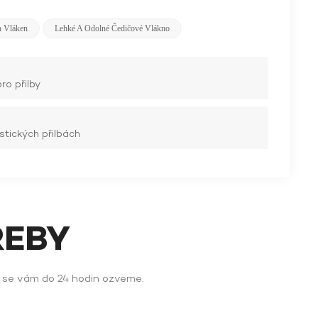
 Vláken
Lehké A Odolné Čedičové Vlákno
ro přilby
istických přilbách
ŘEBY
y se vám do 24 hodin ozveme.