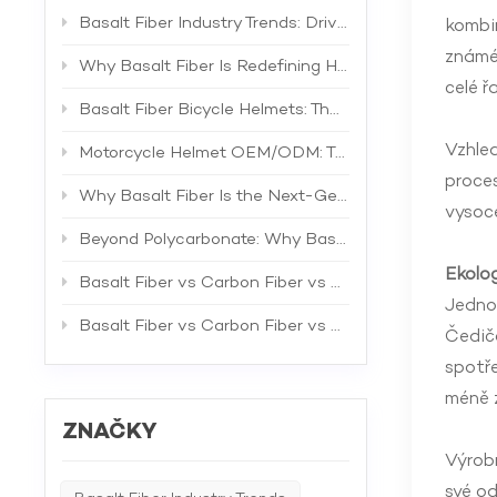
Basalt Fiber Industry Trends: Driving the Next Generation of High-Performance Composites
kombin
známé 
Why Basalt Fiber Is Redefining Helmet Shell Materials
celé ř
Basalt Fiber Bicycle Helmets: The Future of Lightweight Protection
Vzhled
Motorcycle Helmet OEM/ODM: The Complete B2B Guide to Private Label Manufacturing and Supplier Selection
proces
Why Basalt Fiber Is the Next-Generation Material for Bicycle Helmets
vysoce
Beyond Polycarbonate: Why Basalt Fiber Is the Superior Material for Bicycle Helmet Shells
Ekolo
Basalt Fiber vs Carbon Fiber vs Fiberglass: The Best Material for Bicycle Helmets
Jednou
Basalt Fiber vs Carbon Fiber vs Fiberglass: A Comprehensive Technical Comparison for Industrial Applications
Čedičo
spotře
méně z
ZNAČKY
Výrobn
své o