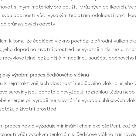
ovat s jinými materiály pro použití v různých aplikacích. Ve 
svou odolností vůči vysokým teplotám, odolností proti koro
adě průmyslových odvětví.
em k tomu, že čedičové vlákno pochází z přírodní vulkanick
, jeho dopad na životní prostředí je výrazně nižší než u mno
 recyklovatelné, což z něj činí nedílnou součást oběhového
gický výrobní proces čedičového vlákna
 z nejatraktivnějších vlastností čedičového vlákna je jeho 
vé suroviny jsou bohaté a nevyžadují rozsáhlou těžbu nebo š
bě energie při výrobě. Ve srovnání s výrobou uhlíkových vl
atěžuje životní prostředí.
í proces navíc vyžaduje minimální chemické ošetření, což dá
dolnosti vůči vysokým teplotám si čedičové vlákno zachov