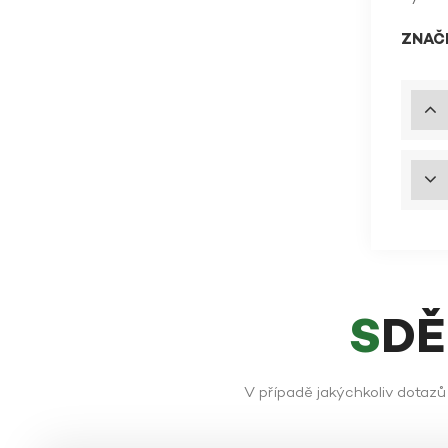
ZNAČK
SD
V případě jakýchkoliv dotaz