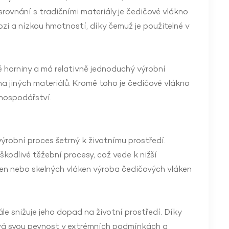
srovnání s tradičními materiály je čedičové vlákno
zi a nízkou hmotností, díky čemuž je použitelné v
é horniny a má relativně jednoduchý výrobní
ha jiných materiálů. Kromě toho je čedičové vlákno
 hospodářství.
výrobní proces šetrný k životnímu prostředí.
kodlivé těžební procesy, což vede k nižší
áken nebo skelných vláken výroba čedičových vláken
le snižuje jeho dopad na životní prostředí. Díky
ává svou pevnost v extrémních podmínkách a