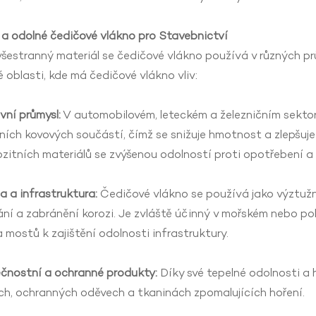
 a odolné čedičové vlákno
pro Stavebnictví
šestranný materiál se čedičové vlákno používá v různých p
é oblasti, kde má čedičové vlákno vliv:
ní průmysl:
V automobilovém, leteckém a železničním sektor
ních kovových součástí, čímž se snižuje hmotnost a zlepšuje
itních materiálů se zvýšenou odolností proti opotřebení a 
 a infrastruktura:
Čedičové vlákno se používá jako výztužný
ní a zabránění korozi. Je zvláště účinný v mořském nebo pob
 a mostů k zajištění odolnosti infrastruktury.
čnostní a ochranné produkty:
Díky své tepelné odolnosti a 
ch, ochranných oděvech a tkaninách zpomalujících hoření.