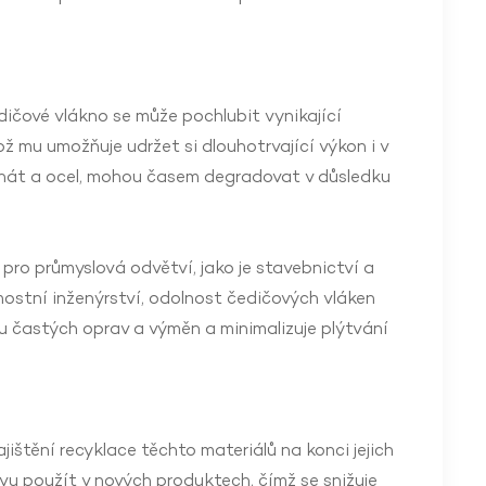
ičové vlákno se může pochlubit vynikající
ož mu umožňuje udržet si dlouhotrvající výkon i v
aminát a ocel, mohou časem degradovat v důsledku
pro průmyslová odvětví, jako je stavebnictví a
 mostní inženýrství, odolnost čedičových vláken
bu častých oprav a výměn a minimalizuje plýtvání
jištění recyklace těchto materiálů na konci jejich
novu použít v nových produktech, čímž se snižuje