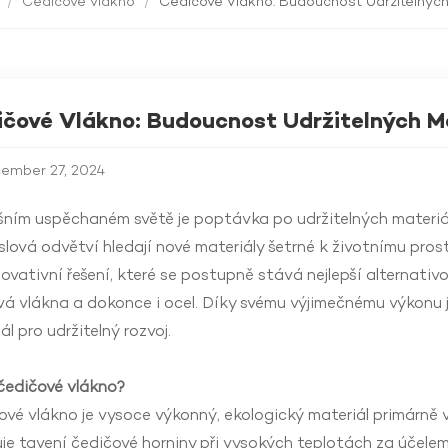
v
/
Čedičové vlákno
/
Čedičové Vlákno: Budoucnost Udržitelných
čové Vlákno: Budoucnost Udržitelných M
ember 27, 2024
ním uspěchaném světě je poptávka po udržitelných materiále
lová odvětví hledají nové materiály šetrné k životnímu prost
novativní řešení, které se postupně stává nejlepší alternativ
vá vlákna a dokonce i ocel. Díky svému výjimečnému výkonu 
ál pro udržitelný rozvoj.
čedičové vlákno?
vé vlákno je vysoce výkonný, ekologický materiál primárně 
je tavení čedičové horniny při vysokých teplotách za účelem 