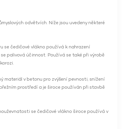
růmyslových odvětvích. Níže jsou uvedeny některé
u se čedičové vlákno používá k nahrazení
 se palivová účinnost. Používá se také při výrobě
korozi.
 materiál v betonu pro zvýšení pevnosti, snížení
řežním prostředí a je široce používán při stavbě
houževnatosti se čedičové vlákno široce používá v