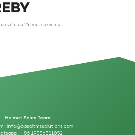
ŘEBY
y se vám do 24 hodin ozveme.
Helmet Sales Team
m :
Info@basaltmssolutions.com
atsapp :
+86 19556521852