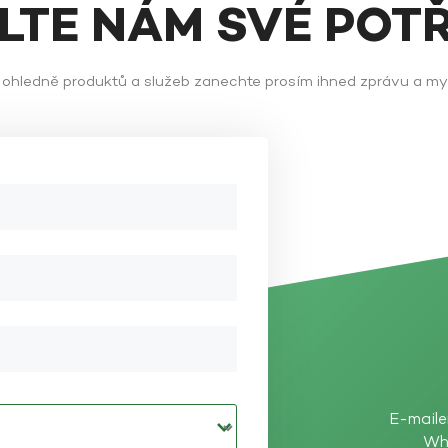
ĚLTE NÁM SVÉ POT
ů ohledně produktů a služeb zanechte prosím ihned zprávu a m
E-maile
Wh