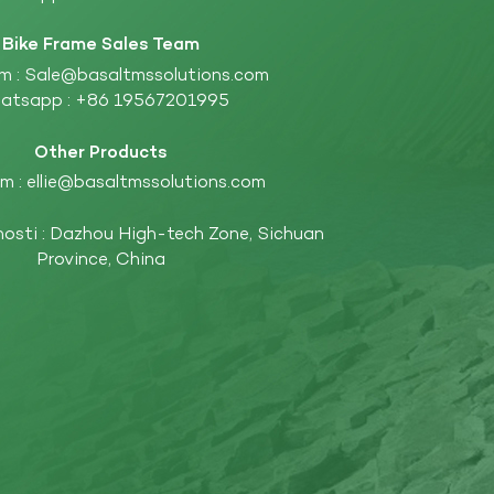
Bike Frame Sales Team
m :
Sale@basaltmssolutions.com
atsapp :
+86 19567201995
Other Products
m :
ellie@basaltmssolutions.com
nosti : Dazhou High-tech Zone, Sichuan
Province, China