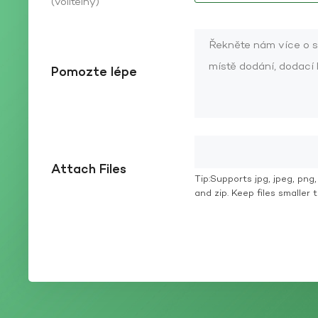
(volitelný)
Pomozte lépe
Attach Files
Tip:Supports jpg, jpeg, png, g
and zip. Keep files smaller