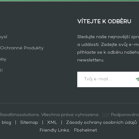
VÍTEJTE K ODBĚRU
ysl
Sledujte naše nejnovější zp
a události. Zadejte svůj e-ma
 Ochranné Produkty
přihlaste se k odběru našeh
oby
newsletteru.
ží
asaltmssolutions. Všechna práva vyhrazena .
Podporována
blog
|
Sitemap
|
XML
|
Zásady ochrany osobních údajů
Friendly Links:
Fbshelmet