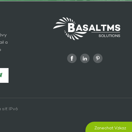
rávy
il a
o
 síť IPv6
Zanechat Vzkaz