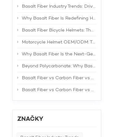
Basalt Fiber Industry Trends: Driving the Next Generation of High-Performance Composites
Why Basalt Fiber Is Redefining Helmet Shell Materials
Basalt Fiber Bicycle Helmets: The Future of Lightweight Protection
Motorcycle Helmet OEM/ODM: The Complete B2B Guide to Private Label Manufacturing and Supplier Selection
Why Basalt Fiber Is the Next-Generation Material for Bicycle Helmets
Beyond Polycarbonate: Why Basalt Fiber Is the Superior Material for Bicycle Helmet Shells
Basalt Fiber vs Carbon Fiber vs Fiberglass: The Best Material for Bicycle Helmets
Basalt Fiber vs Carbon Fiber vs Fiberglass: A Comprehensive Technical Comparison for Industrial Applications
ZNAČKY