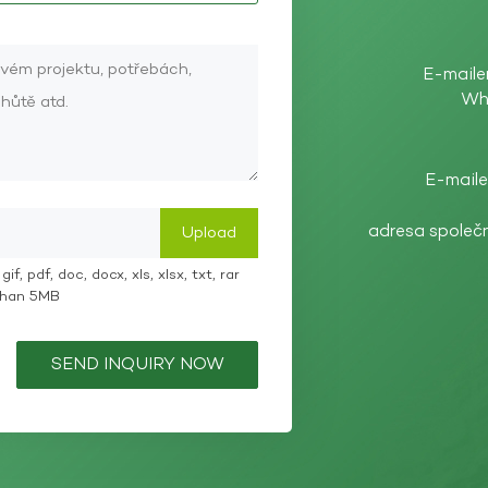
E-maile
Wh
E-maile
adresa společ
if, pdf, doc, docx, xls, xlsx, txt, rar
 than 5MB
SEND INQUIRY NOW