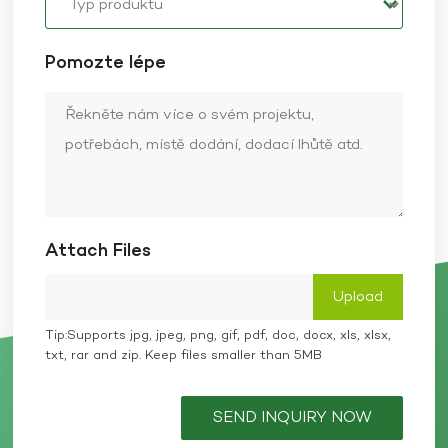
Pomozte lépe
Attach Files
Tip:Supports jpg, jpeg, png, gif, pdf, doc, docx, xls, xlsx,
txt, rar and zip. Keep files smaller than 5MB
SEND INQUIRY NOW